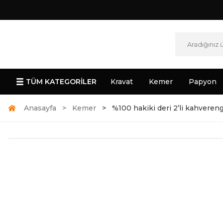
TÜM KATEGORİLER
Kravat
Kemer
Papyon
Anasayfa
Kemer
%100 hakiki deri 2’li kahveren