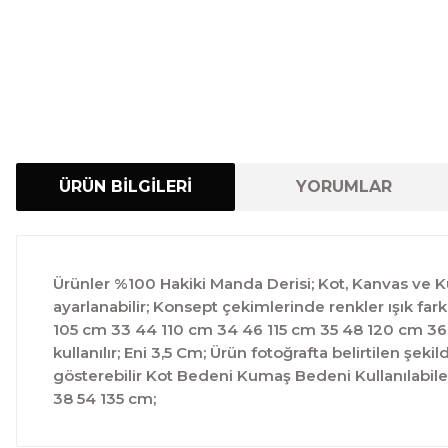
ÜRÜN BİLGİLERİ
YORUMLAR
Ürünler %100 Hakiki Manda Derisi; Kot, Kanvas ve Kum
ayarlanabilir; Konsept çekimlerinde renkler ışık fa
105 cm 33 44 110 cm 34 46 115 cm 35 48 120 cm 36 
kullanılır; Eni 3,5 Cm; Ürün fotoğrafta belirtilen şek
gösterebilir Kot Bedeni Kumaş Bedeni Kullanılabil
38 54 135 cm;