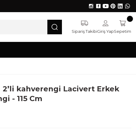
Sipariş Takibi
Giriş Yap
Sepetim
 2’li kahverengi Lacivert Erkek
gi - 115 Cm