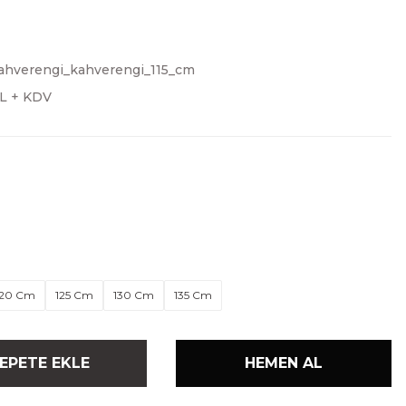
ahverengi_kahverengi_115_cm
TL + KDV
120 Cm
125 Cm
130 Cm
135 Cm
EPETE EKLE
HEMEN AL