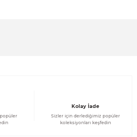
lanarak tarafımıza iletebilirsiniz.
Kolay İade
 popüler
Sizler için derlediğimiz popüler
edin
koleksiyonları keşfedin