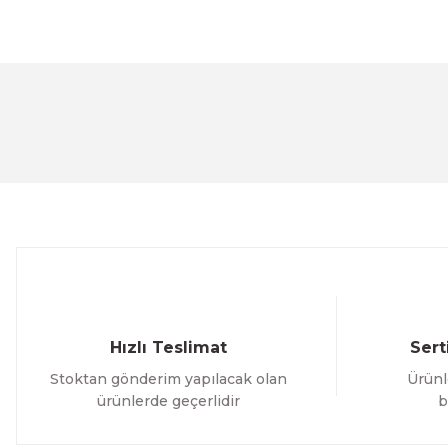
Bu ürünün fiyat bilgisi, resim, ürün açıklamalarında ve 
Görüş ve önerileriniz için teşekkür ederiz.
Ürün resmi kalitesiz, bozuk veya görüntülenemiyor.
Ürün açıklamasında eksik bilgiler bulunuyor.
Ürün bilgilerinde hatalar bulunuyor.
Ürün fiyatı diğer sitelerden daha pahalı.
Bu ürüne benzer farklı alternatifler olmalı.
Hızlı Teslimat
Sert
Stoktan gönderim yapılacak olan
Ürünl
ürünlerde geçerlidir
b