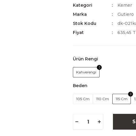
Kategori
Kemer
Marka
Gutiero
Stok Kodu
dk-021k
Fiyat
635,45 
Ürün Rengi
Kahverengi
Beden
105 Cm
110 Cm
115 Cm
S