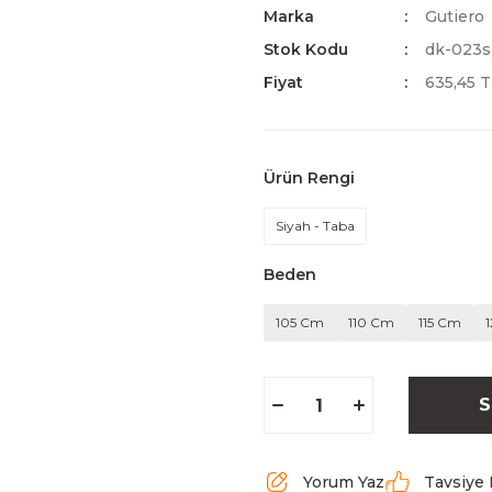
Marka
Gutiero
Stok Kodu
dk-023s
Fiyat
635,45 
Ürün Rengi
Siyah - Taba
Beden
105 Cm
110 Cm
115 Cm
S
Yorum Yaz
Tavsiye 