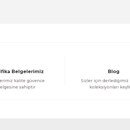
Deneyimini Paylaş
Yorum Yaz
Soru Sor
ifika Belgelerimiz
Blog
erimiz kalite güvence
Sizler için derlediğimiz
Gönder
elgesine sahiptir
koleksiyonları keşf