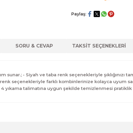
Paylaş:
SORU & CEVAP
TAKSİT SEÇENEKLERİ
 sunar.; - Siyah ve taba renk seçenekleriyle şıklığınızı tam
i renk seçenekleriyle farklı kombinlerinize kolayca uyum sağl
 4 yıkama talimatına uygun şekilde temizlenmesi pratiklik 
diğer konularda yetersiz gördüğünüz noktaları öneri formunu kul
Ürün hakkında henüz soru sorulmamış.
Bu ürüne ilk yorumu siz yapın!
Sitemize ilk yorumu siz yapın!