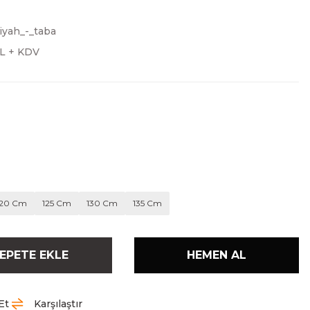
iyah_-_taba
TL + KDV
120 Cm
125 Cm
130 Cm
135 Cm
EPETE EKLE
HEMEN AL
Et
Karşılaştır