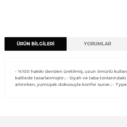
ÜRÜN BİLGİLERİ
YORUMLAR
- %100 hakiki deriden üretilmiş, uzun ömürlü kullanım
kalitede tasarlanmıştır.; - Siyah ve taba tonlarındak
artırırken, yumuşak dokusuyla konfor sunar.; - Type
Bu ürünün fiyat bilgisi, resim, ürün açıklamalarında ve 
Görüş ve önerileriniz için teşekkür ederiz.