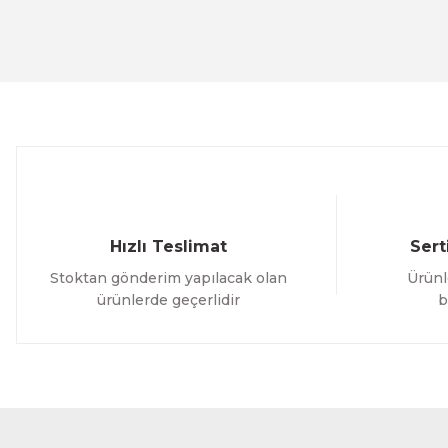
Ürün resmi kalitesiz, bozuk veya görüntülenemiyor.
Ürün açıklamasında eksik bilgiler bulunuyor.
Ürün bilgilerinde hatalar bulunuyor.
Ürün fiyatı diğer sitelerden daha pahalı.
Bu ürüne benzer farklı alternatifler olmalı.
Hızlı Teslimat
Sert
Stoktan gönderim yapılacak olan
Ürünl
ürünlerde geçerlidir
b