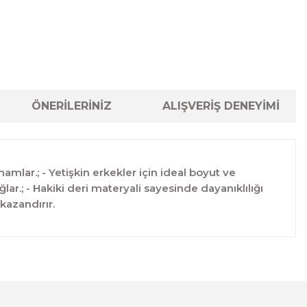
ÖNERİLERİNİZ
ALIŞVERİŞ DENEYİMİ
amlar.; - Yetişkin erkekler için ideal boyut ve
ar.; - Hakiki deri materyali sayesinde dayanıklılığı
kazandırır.
lanarak tarafımıza iletebilirsiniz.