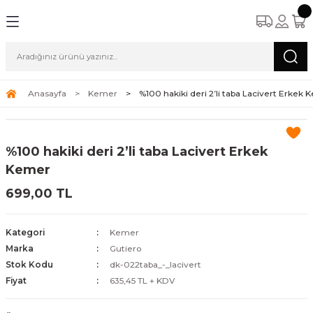
Anasayfa
Kemer
%100 hakiki deri 2’li taba Lacivert Erkek
%100 hakiki deri 2’li taba Lacivert Erkek
Kemer
699,00 TL
Kategori
Kemer
Marka
Gutiero
Stok Kodu
dk-022taba_-_lacivert
Fiyat
635,45 TL + KDV