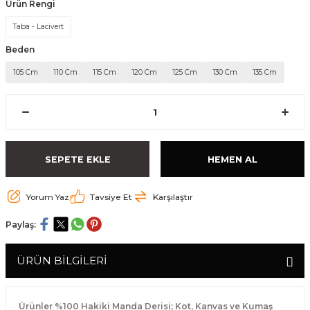
Ürün Rengi
Taba - Lacivert
Beden
105 Cm
110 Cm
115 Cm
120 Cm
125 Cm
130 Cm
135 Cm
SEPETE EKLE
HEMEN AL
Yorum Yaz
Tavsiye Et
Karşılaştır
Paylaş:
ÜRÜN BİLGİLERİ
Ürünler %100 Hakiki Manda Derisi; Kot, Kanvas ve Kumaş