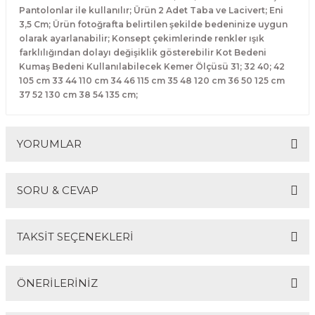
Pantolonlar ile kullanılır; Ürün 2 Adet Taba ve Lacivert; Eni
3,5 Cm; Ürün fotoğrafta belirtilen şekilde bedeninize uygun
olarak ayarlanabilir; Konsept çekimlerinde renkler ışık
farklılığından dolayı değişiklik gösterebilir Kot Bedeni
Kumaş Bedeni Kullanılabilecek Kemer Ölçüsü 31; 32 40; 42
105 cm 33 44 110 cm 34 46 115 cm 35 48 120 cm 36 50 125 cm
37 52 130 cm 38 54 135 cm;
YORUMLAR
SORU & CEVAP
Bu ürüne ilk yorumu siz yapın!
TAKSİT SEÇENEKLERİ
Yorum Yaz
Ürün hakkında henüz soru sorulmamış.
ÖNERİLERİNİZ
Soru Sor