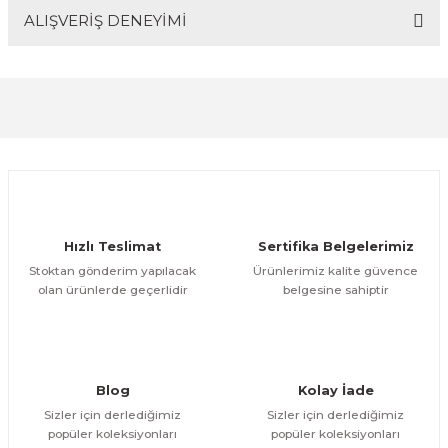
ALIŞVERİŞ DENEYİMİ
Bu ürünün fiyat bilgisi, resim, ürün açıklamalarında ve
diğer konularda yetersiz gördüğünüz noktaları öneri
formunu kullanarak tarafımıza iletebilirsiniz.
Görüş ve önerileriniz için teşekkür ederiz.
Sitemize ilk yorumu siz yapın!
Ürün resmi kalitesiz, bozuk veya görüntülenemiyor.
Ürün açıklamasında eksik bilgiler bulunuyor.
Deneyimini Paylaş
Ürün bilgilerinde hatalar bulunuyor.
Ürün fiyatı diğer sitelerden daha pahalı.
Hızlı Teslimat
Sertifika Belgelerimiz
Bu ürüne benzer farklı alternatifler olmalı.
Stoktan gönderim yapılacak
Ürünlerimiz kalite güvence
olan ürünlerde geçerlidir
belgesine sahiptir
Gönder
Blog
Kolay İade
Sizler için derlediğimiz
Sizler için derlediğimiz
popüler koleksiyonları
popüler koleksiyonları