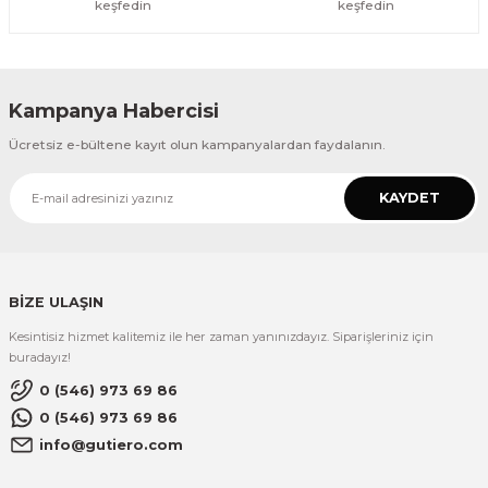
keşfedin
keşfedin
Kampanya Habercisi
Ücretsiz e-bültene kayıt olun kampanyalardan faydalanın.
KAYDET
BİZE ULAŞIN
Kesintisiz hizmet kalitemiz ile her zaman yanınızdayız. Siparişleriniz için
buradayız!
0 (546) 973 69 86
0 (546) 973 69 86
info@gutiero.com