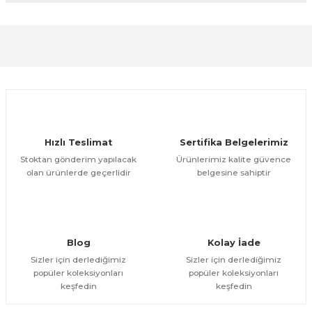
formunu kullanarak tarafımıza iletebilirsiniz.
Görüş ve önerileriniz için teşekkür ederiz.
Sitemize ilk yorumu siz yapın!
Ürün resmi kalitesiz, bozuk veya görüntülenemiyor.
Ürün açıklamasında eksik bilgiler bulunuyor.
Deneyimini Paylaş
Ürün bilgilerinde hatalar bulunuyor.
Ürün fiyatı diğer sitelerden daha pahalı.
Hızlı Teslimat
Sertifika Belgelerimiz
Bu ürüne benzer farklı alternatifler olmalı.
Stoktan gönderim yapılacak
Ürünlerimiz kalite güvence
olan ürünlerde geçerlidir
belgesine sahiptir
Gönder
Blog
Kolay İade
Sizler için derlediğimiz
Sizler için derlediğimiz
popüler koleksiyonları
popüler koleksiyonları
keşfedin
keşfedin