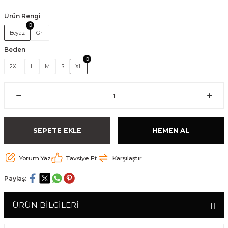
Ürün Rengi
Beyaz
Gri
Beden
2XL
L
M
S
XL
SEPETE EKLE
HEMEN AL
Yorum Yaz
Tavsiye Et
Karşılaştır
Paylaş:
ÜRÜN BİLGİLERİ