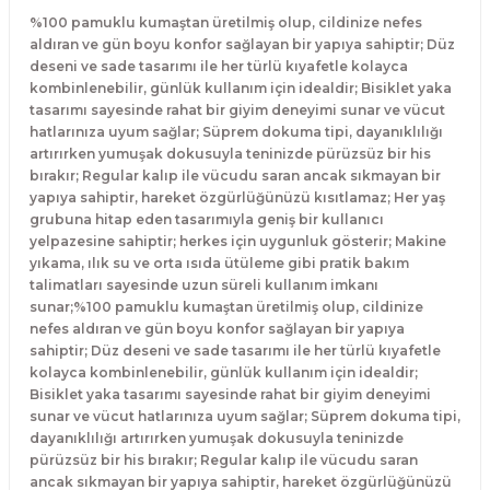
%100 pamuklu kumaştan üretilmiş olup, cildinize nefes
aldıran ve gün boyu konfor sağlayan bir yapıya sahiptir; Düz
deseni ve sade tasarımı ile her türlü kıyafetle kolayca
kombinlenebilir, günlük kullanım için idealdir; Bisiklet yaka
tasarımı sayesinde rahat bir giyim deneyimi sunar ve vücut
hatlarınıza uyum sağlar; Süprem dokuma tipi, dayanıklılığı
artırırken yumuşak dokusuyla teninizde pürüzsüz bir his
bırakır; Regular kalıp ile vücudu saran ancak sıkmayan bir
yapıya sahiptir, hareket özgürlüğünüzü kısıtlamaz; Her yaş
grubuna hitap eden tasarımıyla geniş bir kullanıcı
yelpazesine sahiptir; herkes için uygunluk gösterir; Makine
yıkama, ılık su ve orta ısıda ütüleme gibi pratik bakım
talimatları sayesinde uzun süreli kullanım imkanı
sunar;%100 pamuklu kumaştan üretilmiş olup, cildinize
nefes aldıran ve gün boyu konfor sağlayan bir yapıya
sahiptir; Düz deseni ve sade tasarımı ile her türlü kıyafetle
kolayca kombinlenebilir, günlük kullanım için idealdir;
Bisiklet yaka tasarımı sayesinde rahat bir giyim deneyimi
sunar ve vücut hatlarınıza uyum sağlar; Süprem dokuma tipi,
dayanıklılığı artırırken yumuşak dokusuyla teninizde
pürüzsüz bir his bırakır; Regular kalıp ile vücudu saran
ancak sıkmayan bir yapıya sahiptir, hareket özgürlüğünüzü