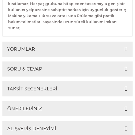
kısıtlamaz; Her yaş grubuna hitap eden tasarımıyla geniş bir
kullanıcı yelpazesine sahiptir; herkes için uygunluk gösterir;
Makine yıkama, ılık su ve orta ısıda ütüleme gibi pratik
bakım talimatları sayesinde uzun süreli kullanım imkanı
sunar;
YORUMLAR
SORU & CEVAP
Bu ürüne ilk yorumu siz yapın!
TAKSİT SEÇENEKLERİ
Yorum Yaz
Ürün hakkında henüz soru sorulmamış.
ÖNERİLERİNİZ
Soru Sor
ALIŞVERİŞ DENEYİMİ
Bu ürünün fiyat bilgisi, resim, ürün açıklamalarında ve
diğer konularda yetersiz gördüğünüz noktaları öneri