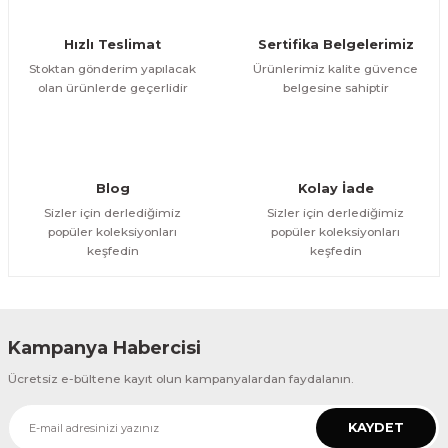
Ürün fiyatı diğer sitelerden daha pahalı.
Hızlı Teslimat
Sertifika Belgelerimiz
Bu ürüne benzer farklı alternatifler olmalı.
Stoktan gönderim yapılacak
Ürünlerimiz kalite güvence
olan ürünlerde geçerlidir
belgesine sahiptir
Gönder
Blog
Kolay İade
Sizler için derlediğimiz
Sizler için derlediğimiz
popüler koleksiyonları
popüler koleksiyonları
keşfedin
keşfedin
Kampanya Habercisi
Ücretsiz e-bültene kayıt olun kampanyalardan faydalanın.
KAYDET