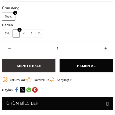
Ürün Rengi
Beyaz
Beden
2XL
L
M
S
XL
SEPETE EKLE
HEMEN AL
Yorum Yaz
Tavsiye Et
Karşılaştır
Paylaş:
ÜRÜN BİLGİLERİ