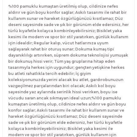
%100 pamuklu kumaştan üretilmiş olup, cildinize nefes
aldırır ve gün boyu konfor sağlar; Askılı tasarımı ile rahat bir
kullanım sunar ve hareket özgürlüğünüzü kısıtlamaz; Düz
deseni sayesinde sade ve şık bir görünüm elde edersiniz, her
türlü kıyafetle kolayca kombinleyebilirsiniz; Bisiklet yaka
kesimi ile modern ve spor bir stil yaratırken, günlük kullanım
için idealdir; Regular kalıp, vücut hatlarınıza uyum
sağlayarak rahat bir oturuş sunar; Dokuma kumaş tipi
dayanıklılığı artırırken, süprem dokuma teknolojisi yumuşak
bir dokunuş hissi verir; Tüm yaş gruplarına hitap eden
tasarımıyla herkes için uygundur; gençten yetişkine herkes
bu atleti rahatlıkla tercih edebilir; İç giyim
koleksiyonunuzda yerini alacak bu atlet, gardırobunuzun
vazgeçilmez parçalarından biri olacak; Askılı kol boyu
sayesinde yaz aylarında serinlik hissi verirken, boyu ise
vücudu saran ancak sıkmayan ideal uzun;%100 pamuklu
kumaştan üretilmiş olup, cildinize nefes aldırır ve gün boyu
konfor sağlar; Askılı tasarımı ile rahat bir kullanım sunar ve
hareket özgürlüğünüzü kısıtlamaz; Düz deseni sayesinde
sade ve şık bir görünüm elde edersiniz, her türlü kıyafetle
kolayca kombinleyebilirsiniz; Bisiklet yaka kesimi ile
modern ve spor bir stil yaratırken, günlük kullanım için