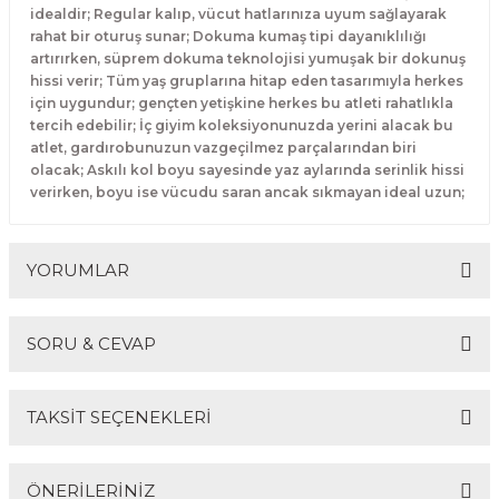
idealdir; Regular kalıp, vücut hatlarınıza uyum sağlayarak
rahat bir oturuş sunar; Dokuma kumaş tipi dayanıklılığı
artırırken, süprem dokuma teknolojisi yumuşak bir dokunuş
hissi verir; Tüm yaş gruplarına hitap eden tasarımıyla herkes
için uygundur; gençten yetişkine herkes bu atleti rahatlıkla
tercih edebilir; İç giyim koleksiyonunuzda yerini alacak bu
atlet, gardırobunuzun vazgeçilmez parçalarından biri
olacak; Askılı kol boyu sayesinde yaz aylarında serinlik hissi
verirken, boyu ise vücudu saran ancak sıkmayan ideal uzun;
YORUMLAR
SORU & CEVAP
Bu ürüne ilk yorumu siz yapın!
TAKSİT SEÇENEKLERİ
Yorum Yaz
Ürün hakkında henüz soru sorulmamış.
ÖNERİLERİNİZ