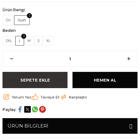
Ürün Rengi
Gri
Siyah
Beden
2XL
L
M
S
XL
SEPETE EKLE
HEMEN AL
Yorum Yaz
Tavsiye Et
Karşılaştır
Paylaş:
ÜRÜN BİLGİLERİ