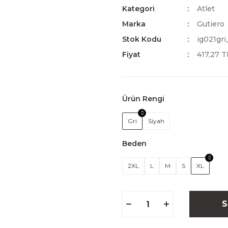
Kategori
Atlet
Marka
Gutiero
Stok Kodu
ig021gri
Fiyat
417,27 
Ürün Rengi
Gri
Siyah
Beden
2XL
L
M
S
XL
S