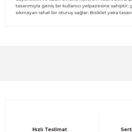
tasarımıyla geniş bir kullanıcı yelpazesine sahiptir
sıkmayan rahat bir oturuş sağlar; Bisiklet yaka tasa
Bu ürünün fiyat bilgisi, resim, ürün açıklamalarında ve 
Görüş ve önerileriniz için teşekkür ederiz.
Ürün resmi kalitesiz, bozuk veya görüntülenemiyor.
Ürün açıklamasında eksik bilgiler bulunuyor.
Ürün bilgilerinde hatalar bulunuyor.
Ürün fiyatı diğer sitelerden daha pahalı.
Bu ürüne benzer farklı alternatifler olmalı.
Hızlı Teslimat
Sert