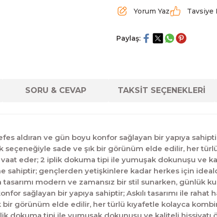
Yorum Yaz
Tavsiye 
Paylaş:
SORU & CEVAP
TAKSİT SEÇENEKLERİ
es aldıran ve gün boyu konfor sağlayan bir yapıya sahiptir
renk seçeneğiyle sade ve şık bir görünüm elde edilir, her t
vaat eder; 2 iplik dokuma tipi ile yumuşak dokunuşu ve kali
ne sahiptir; gençlerden yetişkinlere kadar herkes için idea
aka tasarımı modern ve zamansız bir stil sunarken, günlük 
konfor sağlayan bir yapıya sahiptir; Askılı tasarımı ile rah
ık bir görünüm elde edilir, her türlü kıyafetle kolayca kom
lik dokuma tipi ile yumuşak dokunuşu ve kaliteli hissiyatı 