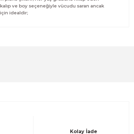
ar kalıp ve boy seçeneğiyle vücudu saran ancak
çin idealdir;
lanarak tarafımıza iletebilirsiniz.
Kolay İade