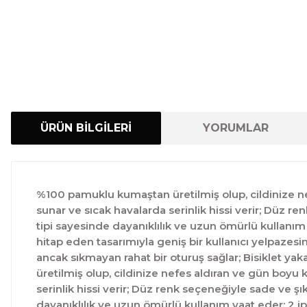
ÜRÜN BİLGİLERİ
YORUMLAR
%100 pamuklu kumaştan üretilmiş olup, cildinize nef
sunar ve sıcak havalarda serinlik hissi verir; Düz 
tipi sayesinde dayanıklılık ve uzun ömürlü kullanım 
hitap eden tasarımıyla geniş bir kullanıcı yelpazesi
ancak sıkmayan rahat bir oturuş sağlar; Bisiklet y
üretilmiş olup, cildinize nefes aldıran ve gün boyu 
serinlik hissi verir; Düz renk seçeneğiyle sade ve ş
dayanıklılık ve uzun ömürlü kullanım vaat eder; 2 ip