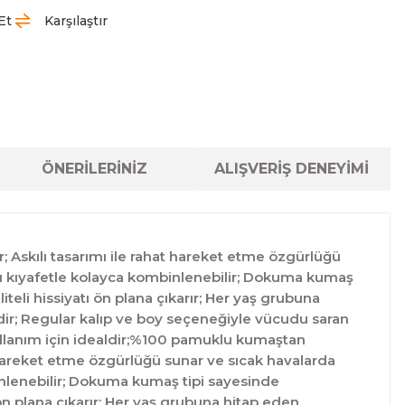
Et
Karşılaştır
ÖNERİLERİNİZ
ALIŞVERİŞ DENEYİMİ
; Askılı tasarımı ile rahat hareket etme özgürlüğü
ürlü kıyafetle kolayca kombinlenebilir; Dokuma kumaş
teli hissiyatı ön plana çıkarır; Her yaş grubuna
ldir; Regular kalıp ve boy seçeneğiyle vücudu saran
kullanım için idealdir;%100 pamuklu kumaştan
at hareket etme özgürlüğü sunar ve sıcak havalarda
binlenebilir; Dokuma kumaş tipi sayesinde
ön plana çıkarır; Her yaş grubuna hitap eden