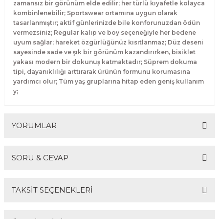
zamansız bir görünüm elde edilir; her türlü kıyafetle kolayca
kombinlenebilir; Sportswear ortamına uygun olarak
tasarlanmıştır; aktif günlerinizde bile konforunuzdan ödün
vermezsiniz; Regular kalıp ve boy seçeneğiyle her bedene
uyum sağlar; hareket özgürlüğünüz kısıtlanmaz; Düz deseni
sayesinde sade ve şık bir görünüm kazandırırken, bisiklet
yakası modern bir dokunuş katmaktadır; Süprem dokuma
tipi, dayanıklılığı arttırarak ürünün formunu korumasına
yardımcı olur; Tüm yaş gruplarına hitap eden geniş kullanım
y;
YORUMLAR
SORU & CEVAP
Bu ürüne ilk yorumu siz yapın!
TAKSİT SEÇENEKLERİ
Yorum Yaz
Ürün hakkında henüz soru sorulmamış.