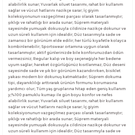
alabilirlik sunar; Yuvarlak siluet tasarımı, rahat bir kullanım
sağlar ve vücut hatlarını nazikçe sarar; İç giyim
koleksiyonunun vazgeçilmez parçası olarak tasarlanmıştır;
şıklığı ve rahatlığı bir arada sunar; Süprem materyali
sayesinde yumuşak dokusuyla cildinize nazikçe dokunur ve
uzun süreli kullanım için idealdir; Düz tasarımıyla sade ve
zamansız bir görünüm elde edilir; her türlü kıyafetle kolayca
kombinlenebilir; Sportswear ortamına uygun olarak
tasarlanmıştır; aktif günlerinizde bile konforunuzdan ödün
vermezsiniz; Regular kalıp ve boy seçeneğiyle her bedene
uyum sağlar; hareket özgürlüğünüz kısıtlanmaz; Düz deseni
sayesinde sade ve şık bir görünüm kazandırırken, bisiklet
yakası modern bir dokunuş katmaktadır; Süprem dokuma
tipi, dayanıklılığı arttırarak ürünün formunu korumasına
yardımcı olur; Tüm yaş gruplarına hitap eden geniş kullanım
y;%100 pamuklu kumaşı ile gün boyu konfor ve nefes
alabilirlik sunar; Yuvarlak siluet tasarımı, rahat bir kullanım
sağlar ve vücut hatlarını nazikçe sarar; İç giyim
koleksiyonunun vazgeçilmez parçası olarak tasarlanmıştır;
şıklığı ve rahatlığı bir arada sunar; Süprem materyali
sayesinde yumuşak dokusuyla cildinize nazikçe dokunur ve
uzun süreli kullanım için idealdir; Düz tasarımıyla sade ve