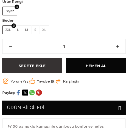
Ürün Rengi
Beyaz
Beden
2XL
L
M
S
XL
SEPETE EKLE
HEMEN AL
Yorum Yaz
Tavsiye Et
Karşılaştır
Paylaş:
ÜRÜN BİLGİLERİ
%100 pamuklu kumaşı ile gün boyu konfor ve nefes