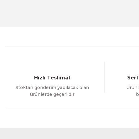
Ürün resmi kalitesiz, bozuk veya görüntülenemiyor.
Ürün açıklamasında eksik bilgiler bulunuyor.
Ürün bilgilerinde hatalar bulunuyor.
Ürün fiyatı diğer sitelerden daha pahalı.
Bu ürüne benzer farklı alternatifler olmalı.
Hızlı Teslimat
Sert
Stoktan gönderim yapılacak olan
Ürünl
ürünlerde geçerlidir
b