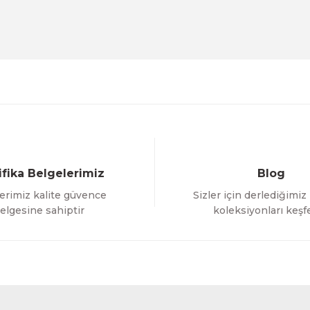
Deneyimini Paylaş
Yorum Yaz
Soru Sor
ifika Belgelerimiz
Blog
erimiz kalite güvence
Sizler için derlediğimiz
Gönder
elgesine sahiptir
koleksiyonları keşf