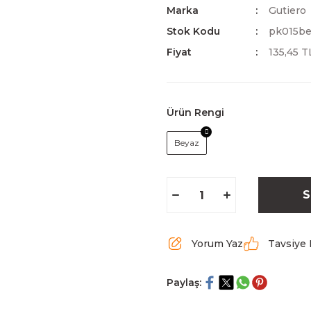
Marka
Gutiero
Stok Kodu
pk015be
Fiyat
135,45 
Ürün Rengi
Beyaz
S
Yorum Yaz
Tavsiye 
Paylaş: