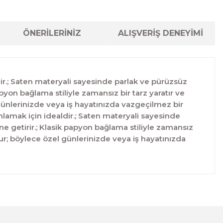
ÖNERİLERİNİZ
ALIŞVERİŞ DENEYİMİ
ir.; Saten materyali sayesinde parlak ve pürüzsüz
pyon bağlama stiliyle zamansız bir tarz yaratır ve
 günlerinizde veya iş hayatınızda vazgeçilmez bir
mlamak için idealdir.; Saten materyali sayesinde
e getirir.; Klasik papyon bağlama stiliyle zamansız
dur; böylece özel günlerinizde veya iş hayatınızda
lanarak tarafımıza iletebilirsiniz.