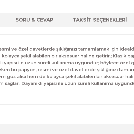
SORU & CEVAP
TAKSİT SEÇENEKLERİ
esmi ve özel davetlerde şıklığınızı tamamlamak için ideald
layca şekil alabilen bir aksesuar haline getirir.; Klasik pa
klı yapısı ile uzun süreli kullanıma uygundur; böylece özel
çeken bu papyon, resmi ve özel davetlerde şıklığınızı tama
 göz alıcı hem de kolayca şekil alabilen bir aksesuar halin
yum sağlar.; Dayanıklı yapısı ile uzun süreli kullanıma uygun
diğer konularda yetersiz gördüğünüz noktaları öneri formunu kul
Ürün hakkında henüz soru sorulmamış.
Bu ürüne ilk yorumu siz yapın!
Sitemize ilk yorumu siz yapın!