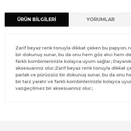
ÜRÜN BİLGİLERİ
YORUMLAR
Zarif beyaz renk tonuyla dikkat çeken bu papyon, r
bir dokunuş sunar, bu da onu hem göz alıcı hem de ko
farklı kombinlerinizle kolayca uyum sağlar.; Dayanı
aksesuarınız olur.;Zarif beyaz renk tonuyla dikkat 
parlak ve pürüzsüz bir dokunuş sunar, bu da onu hem
bir tarz yaratır ve farklı kombinlerinizle kolayca u
vazgeçilmez bir aksesuarınız olur.;
Bu ürünün fiyat bilgisi, resim, ürün açıklamalarında ve 
Görüş ve önerileriniz için teşekkür ederiz.