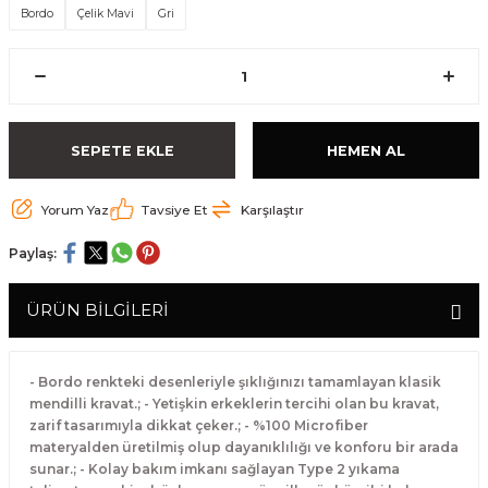
Bordo
Çelik Mavi
Gri
SEPETE EKLE
HEMEN AL
Yorum Yaz
Tavsiye Et
Karşılaştır
Paylaş:
ÜRÜN BİLGİLERİ
- Bordo renkteki desenleriyle şıklığınızı tamamlayan klasik
mendilli kravat.; - Yetişkin erkeklerin tercihi olan bu kravat,
zarif tasarımıyla dikkat çeker.; - %100 Microfiber
materyalden üretilmiş olup dayanıklılığı ve konforu bir arada
sunar.; - Kolay bakım imkanı sağlayan Type 2 yıkama