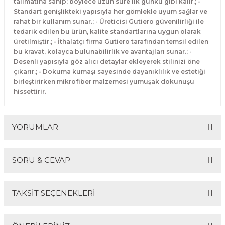
talimatına sahip; böylece uzun süre ilk günkü gibi kalır.; -
Standart genişlikteki yapısıyla her gömlekle uyum sağlar ve
rahat bir kullanım sunar.; - Üreticisi Gutiero güvenilirliği ile
tedarik edilen bu ürün, kalite standartlarına uygun olarak
üretilmiştir.; - İthalatçı firma Gutiero tarafından temsil edilen
bu kravat, kolayca bulunabilirlik ve avantajları sunar.; -
Desenli yapısıyla göz alıcı detaylar ekleyerek stilinizi öne
çıkarır.; - Dokuma kumaşı sayesinde dayanıklılık ve estetiği
birleştirirken mikrofiber malzemesi yumuşak dokunuşu
hissettirir.
YORUMLAR
SORU & CEVAP
Bu ürüne ilk yorumu siz yapın!
TAKSİT SEÇENEKLERİ
Yorum Yaz
Ürün hakkında henüz soru sorulmamış.