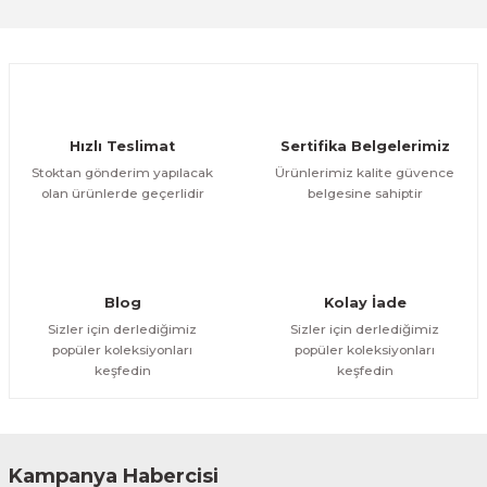
Sitemize ilk yorumu siz yapın!
Ürün resmi kalitesiz, bozuk veya görüntülenemiyor.
Ürün açıklamasında eksik bilgiler bulunuyor.
Deneyimini Paylaş
Ürün bilgilerinde hatalar bulunuyor.
Ürün fiyatı diğer sitelerden daha pahalı.
Hızlı Teslimat
Sertifika Belgelerimiz
Bu ürüne benzer farklı alternatifler olmalı.
Stoktan gönderim yapılacak
Ürünlerimiz kalite güvence
olan ürünlerde geçerlidir
belgesine sahiptir
Gönder
Blog
Kolay İade
Sizler için derlediğimiz
Sizler için derlediğimiz
popüler koleksiyonları
popüler koleksiyonları
keşfedin
keşfedin
Kampanya Habercisi