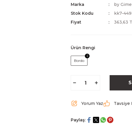
Marka
by Gime
Stok Kodu
kk7-449
Fiyat
363,63 
Ürün Rengi
Bordo
S
Yorum Yaz
Tavsiye 
Paylaş: