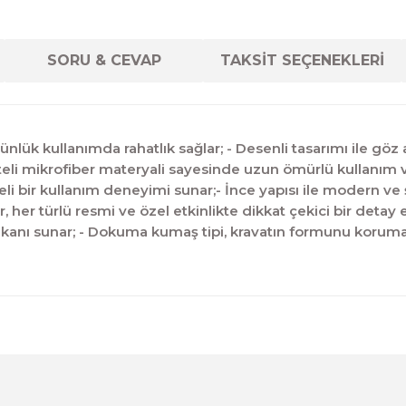
SORU & CEVAP
TAKSİT SEÇENEKLERİ
lük kullanımda rahatlık sağlar; - Desenli tasarımı ile göz alı
kaliteli mikrofiber materyali sayesinde uzun ömürlü kullanı
li bir kullanım deneyimi sunar;- İnce yapısı ile modern ve
rur, her türlü resmi ve özel etkinlikte dikkat çekici bir detay
nı sunar; - Dokuma kumaş tipi, kravatın formunu koruması
diğer konularda yetersiz gördüğünüz noktaları öneri formunu kul
Ürün hakkında henüz soru sorulmamış.
Bu ürüne ilk yorumu siz yapın!
Sitemize ilk yorumu siz yapın!