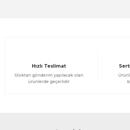
Ürün resmi kalitesiz, bozuk veya görüntülenemiyor.
Ürün açıklamasında eksik bilgiler bulunuyor.
Ürün bilgilerinde hatalar bulunuyor.
Ürün fiyatı diğer sitelerden daha pahalı.
Bu ürüne benzer farklı alternatifler olmalı.
Hızlı Teslimat
Sert
Stoktan gönderim yapılacak olan
Ürünl
ürünlerde geçerlidir
b