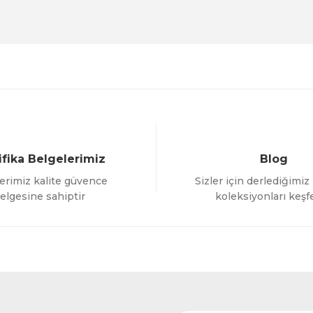
Deneyimini Paylaş
Yorum Yaz
Soru Sor
ifika Belgelerimiz
Blog
erimiz kalite güvence
Sizler için derlediğimiz
Gönder
elgesine sahiptir
koleksiyonları keşf