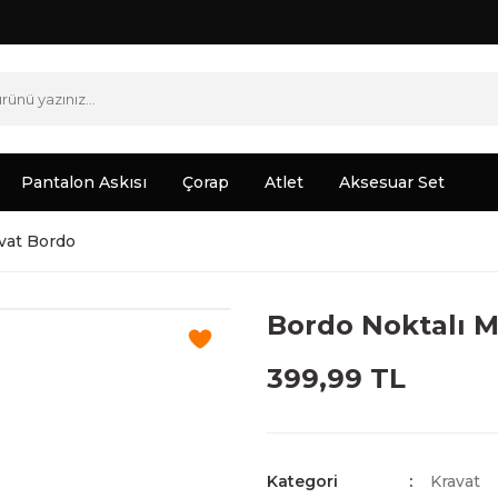
Pantalon Askısı
Çorap
Atlet
Aksesuar Set
avat Bordo
Bordo Noktalı M
399,99 TL
Kategori
Kravat