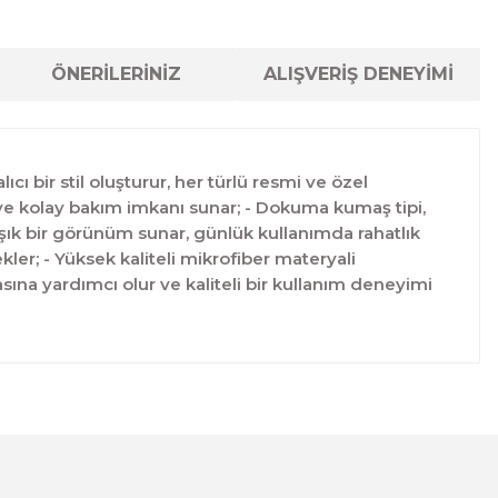
ÖNERİLERİNİZ
ALIŞVERİŞ DENEYİMİ
cı bir stil oluşturur, her türlü resmi ve özel
m ve kolay bakım imkanı sunar; - Dokuma kumaş tipi,
 şık bir görünüm sunar, günlük kullanımda rahatlık
 ekler; - Yüksek kaliteli mikrofiber materyali
na yardımcı olur ve kaliteli bir kullanım deneyimi
lanarak tarafımıza iletebilirsiniz.