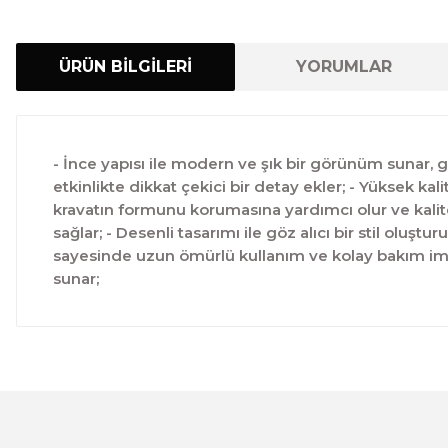
ÜRÜN BİLGİLERİ
YORUMLAR
- İnce yapısı ile modern ve şık bir görünüm sunar, gün
etkinlikte dikkat çekici bir detay ekler; - Yüksek 
kravatın formunu korumasına yardımcı olur ve kalite
sağlar; - Desenli tasarımı ile göz alıcı bir stil oluştu
sayesinde uzun ömürlü kullanım ve kolay bakım imka
sunar;
Bu ürünün fiyat bilgisi, resim, ürün açıklamalarında ve 
Görüş ve önerileriniz için teşekkür ederiz.