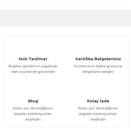
formunu kullanarak tarafımıza iletebilirsiniz.
Görüş ve önerileriniz için teşekkür ederiz.
Sitemize ilk yorumu siz yapın!
Ürün resmi kalitesiz, bozuk veya görüntülenemiyor.
Ürün açıklamasında eksik bilgiler bulunuyor.
Deneyimini Paylaş
Ürün bilgilerinde hatalar bulunuyor.
Ürün fiyatı diğer sitelerden daha pahalı.
Hızlı Teslimat
Sertifika Belgelerimiz
Bu ürüne benzer farklı alternatifler olmalı.
Stoktan gönderim yapılacak
Ürünlerimiz kalite güvence
olan ürünlerde geçerlidir
belgesine sahiptir
Gönder
Blog
Kolay İade
Sizler için derlediğimiz
Sizler için derlediğimiz
popüler koleksiyonları
popüler koleksiyonları
keşfedin
keşfedin