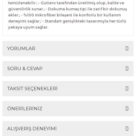
temizlenebilir.; - Gutiero tarafından üretilmiş olup, kalite ve
güvenilirlik sunar.; - Dokuma kumaş tipi ile zarif bir dokunuş
ekler.; - %100 mikrofiber bileşeni ile konforlu bir kullanım
deneyimi sağlar.; - Standart genişlikteki tasarımıyla her türlü
yakaya uyum sağlar.
YORUMLAR
SORU & CEVAP
Bu ürüne ilk yorumu siz yapın!
TAKSİT SEÇENEKLERİ
Yorum Yaz
Ürün hakkında henüz soru sorulmamış.
ÖNERİLERİNİZ
Soru Sor
ALIŞVERİŞ DENEYİMİ
Bu ürünün fiyat bilgisi, resim, ürün açıklamalarında ve
diğer konularda yetersiz gördüğünüz noktaları öneri