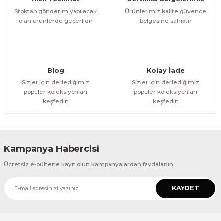
Bu ürüne benzer farklı alternatifler olmalı.
Stoktan gönderim yapılacak
Ürünlerimiz kalite güvence
olan ürünlerde geçerlidir
belgesine sahiptir
Gönder
Blog
Kolay İade
Sizler için derlediğimiz
Sizler için derlediğimiz
popüler koleksiyonları
popüler koleksiyonları
keşfedin
keşfedin
Kampanya Habercisi
Ücretsiz e-bültene kayıt olun kampanyalardan faydalanın.
KAYDET