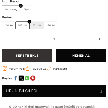
Ürün Rengi
Kahverengi
Siyah
Beden
115 Cm
120 Cm
125 Cm
135 Cm
SEPETE EKLE
HEMEN AL
Yorum Yaz
Tavsiye Et
Karşılaştır
Paylaş:
ÜRÜN BİLGİLERİ
- %100 hakiki deri materyali ile uzun ömürlü ve dayanıklı