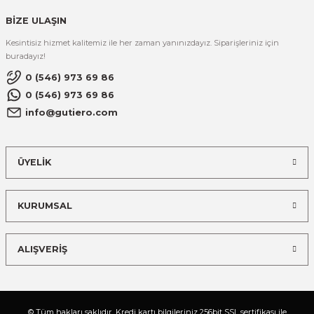
BİZE ULAŞIN
Kesintisiz hizmet kalitemiz ile her zaman yanınızdayız. Siparişleriniz için
buradayız!
0 (546) 973 69 86
0 (546) 973 69 86
info@gutiero.com
ÜYELİK
KURUMSAL
ALIŞVERİŞ
© Tüm hakları saklıdır. Kredi kartı bilgileriniz 256bit SSL sertifikası ile