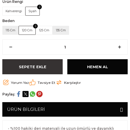
Ürün Rengi
Kahverengi
Siyah
Beden
115 Cm
120 Cm
125 Cm
135 Cm
SEPETE EKLE
HEMEN AL
Yorum Yaz
Tavsiye Et
Karşılaştır
Paylaş:
ÜRÜN BİLGİLERİ
- %100 hakiki deri materyali ile uzun ömürlü ve dayanıklı