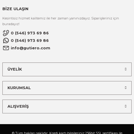
BİZE ULAŞIN
Kesintisiz hizmet kalitemiz ile her zaman yanınızdayız. Siparişleriniz için
buradayız!
0 (546) 973 69 86
0 (546) 973 69 86
info@gutiero.com
ÜYELİK
KURUMSAL
ALIŞVERİŞ
© Tüm hakları saklıdır. Kredi kartı bilgileriniz 256bit SSL sertifikası ile