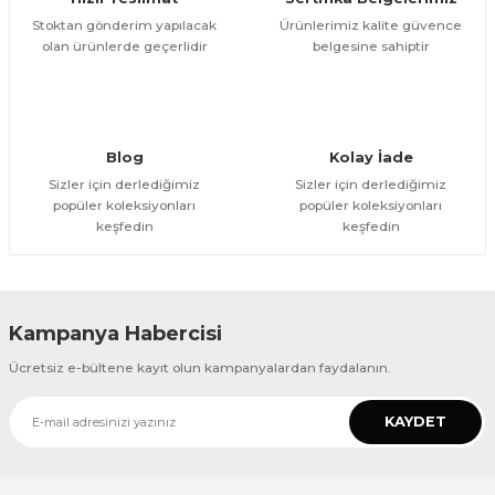
Bu ürüne benzer farklı alternatifler olmalı.
Stoktan gönderim yapılacak
Ürünlerimiz kalite güvence
olan ürünlerde geçerlidir
belgesine sahiptir
Gönder
Blog
Kolay İade
Sizler için derlediğimiz
Sizler için derlediğimiz
popüler koleksiyonları
popüler koleksiyonları
keşfedin
keşfedin
Kampanya Habercisi
Ücretsiz e-bültene kayıt olun kampanyalardan faydalanın.
KAYDET