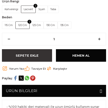
Ürün Rengi
Kahverengi
Lacivert
Siyah
Taba
Beden
115 Cm
120 Cm
125 Cm
130 Cm
135 Cm
SEPETE EKLE
HEMEN AL
Yorum Yaz
Tavsiye Et
Karşılaştır
Paylaş:
ÜRÜN BİLGİLERİ
- %100 hakiki deri materyali ile uzun ömürlü kullanım sunar