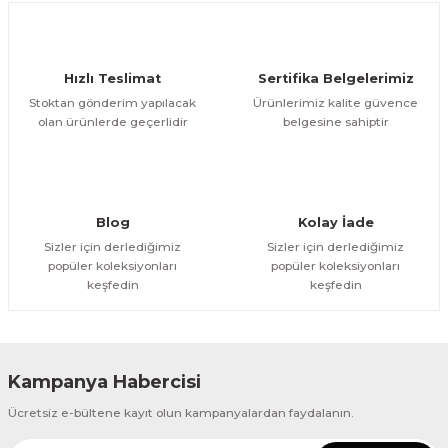
Deneyimini Paylaş
Ürün bilgilerinde hatalar bulunuyor.
Ürün fiyatı diğer sitelerden daha pahalı.
Hızlı Teslimat
Sertifika Belgelerimiz
Bu ürüne benzer farklı alternatifler olmalı.
Stoktan gönderim yapılacak
Ürünlerimiz kalite güvence
olan ürünlerde geçerlidir
belgesine sahiptir
Gönder
Blog
Kolay İade
Sizler için derlediğimiz
Sizler için derlediğimiz
popüler koleksiyonları
popüler koleksiyonları
keşfedin
keşfedin
Kampanya Habercisi
Ücretsiz e-bültene kayıt olun kampanyalardan faydalanın.