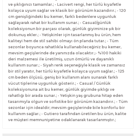
ve şıklığınızı tamamlar.; - Lacivert rengi, her türlü kıyafetle
kolayca uyum sağlar ve klasik bir görünüm kazandırır.; - 120
cm genişliğindeki bu kemer, farklı bedenlere uygunluk
sağlayarak rahat bir kullanım sunar.; - Casual/günlük
koleksiyonun bir parçası olarak, günlük giyiminize şık bir
dokunuş ekler.; - Yetişkinler için tasarlanmış bu ürün, hem
kaliteyi hem de stil sahibi olmayı ön planda tutar.; - Tüm
sezonlar boyunca rahatlıkla kullanabileceğiniz bu kemer,
mevsim geçişlerinde de yanınızda olacaktır.;- %100 hakiki
deri malzemesi ile üretilmiş, uzun ömürlü ve dayanıklı
kullanım sunar.; - Siyah renk seçeneğiyle klasik ve zamansız
bir stil yaratır, her türlü kıyafetle kolayca uyum sağlar.; - 125
cm beden ölçüsü, geniş bir kullanım alanı sunarak farklı
vücut tiplerine uygunluk gösterir.; - Casual / Günlük
koleksiyonuna ait bu kemer, günlük giyimde şıklığı ve
rahatlığı bir arada sunar.; - Yetişkin yaş grubuna hitap eden
tasarımıyla olgun ve sofistike bir görünüm kazandırır.; - Tüm
sezonlar için idealdir; mevsim geçişlerinde bile konforlu bir
kullanım sağlar.; - Gutiero tarafından üretilen bu ürün, kalite
ve müşteri memnuniyetine odaklanarak tasarlanmıştır.;