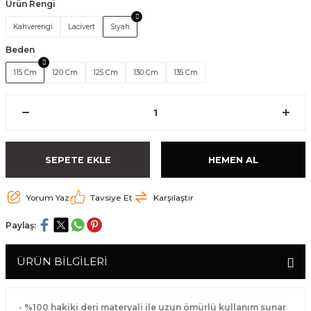
Ürün Rengi
Kahverengi
Lacivert
Siyah
Beden
115 Cm
120 Cm
125 Cm
130 Cm
135 Cm
SEPETE EKLE
HEMEN AL
Yorum Yaz
Tavsiye Et
Karşılaştır
Paylaş:
ÜRÜN BİLGİLERİ
- %100 hakiki deri materyali ile uzun ömürlü kullanım sunar