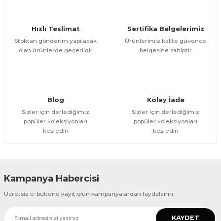
Ürün bilgilerinde hatalar bulunuyor.
Ürün fiyatı diğer sitelerden daha pahalı.
Hızlı Teslimat
Sertifika Belgelerimiz
Bu ürüne benzer farklı alternatifler olmalı.
Stoktan gönderim yapılacak
Ürünlerimiz kalite güvence
olan ürünlerde geçerlidir
belgesine sahiptir
Gönder
Blog
Kolay İade
Sizler için derlediğimiz
Sizler için derlediğimiz
popüler koleksiyonları
popüler koleksiyonları
keşfedin
keşfedin
Kampanya Habercisi
Ücretsiz e-bültene kayıt olun kampanyalardan faydalanın.
KAYDET