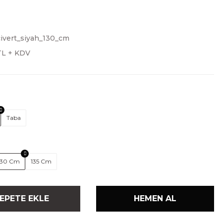
civert_siyah_130_cm
TL + KDV
Taba
130 Cm
135 Cm
EPETE EKLE
HEMEN AL