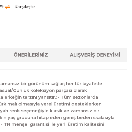
Et
Karşılaştır
ÖNERİLERİNİZ
ALIŞVERİŞ DENEYİMİ
 zamansız bir görünüm sağlar; her tür kıyafetle
Casual/Günlük koleksiyon parçası olarak
ta erkeğin tarzını yansıtır.; - Tüm sezonlarda
Türk malı olmasıyla yerel üretimi desteklerken
Siyah renk seçeneğiyle klasik ve zamansız bir
işkin yaş grubuna hitap eden geniş beden skalasıyla
 TR menşei garantisi ile yerli üretim kalitesini