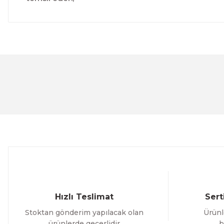
Bu ürünün fiyat bilgisi, resim, ürün açıklamalarında ve 
Görüş ve önerileriniz için teşekkür ederiz.
Ürün resmi kalitesiz, bozuk veya görüntülenemiyor.
Ürün açıklamasında eksik bilgiler bulunuyor.
Ürün bilgilerinde hatalar bulunuyor.
Ürün fiyatı diğer sitelerden daha pahalı.
Bu ürüne benzer farklı alternatifler olmalı.
Hızlı Teslimat
Sert
Stoktan gönderim yapılacak olan
Ürünl
ürünlerde geçerlidir
b