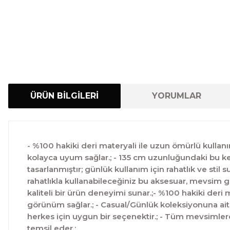
ÜRÜN BİLGİLERİ
YORUMLAR
- %100 hakiki deri materyali ile uzun ömürlü kullanım
kolayca uyum sağlar.; - 135 cm uzunluğundaki bu kem
tasarlanmıştır; günlük kullanım için rahatlık ve stil 
rahatlıkla kullanabileceğiniz bu aksesuar, mevsim g
kaliteli bir ürün deneyimi sunar.;- %100 hakiki deri
görünüm sağlar.; - Casual/Günlük koleksiyonuna ait 
herkes için uygun bir seçenektir.; - Tüm mevsimlerde 
temsil eder.;