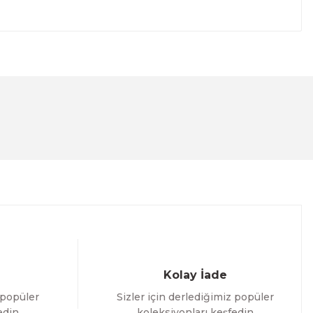
lanarak tarafımıza iletebilirsiniz.
Kolay İade
 popüler
Sizler için derlediğimiz popüler
edin
koleksiyonları keşfedin