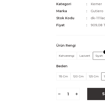
Kategori
Kemer
Marka
Gutiero
Stok Kodu
dk-111la
Fiyat
909,08 
Ürün Rengi
Kahverengi
Lacivert
Siyah
Beden
115 Cm
120 Cm
125 Cm
S