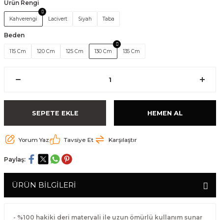
Ürün Rengi
Kahverengi
Lacivert
Siyah
Taba
Beden
115 Cm
120 Cm
125 Cm
130 Cm
135 Cm
SEPETE EKLE
HEMEN AL
Yorum Yaz
Tavsiye Et
Karşılaştır
Paylaş:
ÜRÜN BİLGİLERİ
- %100 hakiki deri materyali ile uzun ömürlü kullanım sunar