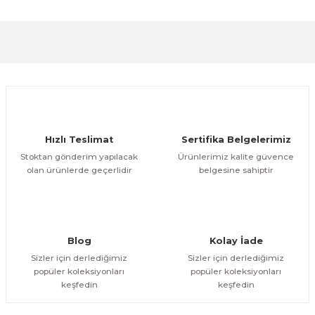
formunu kullanarak tarafımıza iletebilirsiniz.
Görüş ve önerileriniz için teşekkür ederiz.
Sitemize ilk yorumu siz yapın!
Ürün resmi kalitesiz, bozuk veya görüntülenemiyor.
Ürün açıklamasında eksik bilgiler bulunuyor.
Deneyimini Paylaş
Ürün bilgilerinde hatalar bulunuyor.
Ürün fiyatı diğer sitelerden daha pahalı.
Hızlı Teslimat
Sertifika Belgelerimiz
Bu ürüne benzer farklı alternatifler olmalı.
Stoktan gönderim yapılacak
Ürünlerimiz kalite güvence
olan ürünlerde geçerlidir
belgesine sahiptir
Gönder
Blog
Kolay İade
Sizler için derlediğimiz
Sizler için derlediğimiz
popüler koleksiyonları
popüler koleksiyonları
keşfedin
keşfedin