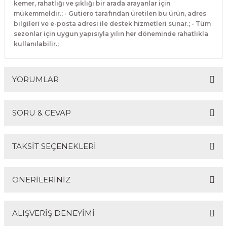
kemer, rahatlığı ve şıklığı bir arada arayanlar için
mükemmeldir.; - Gutiero tarafından üretilen bu ürün, adres
bilgileri ve e-posta adresi ile destek hizmetleri sunar.; - Tüm
sezonlar için uygun yapısıyla yılın her döneminde rahatlıkla
kullanılabilir.;
YORUMLAR
SORU & CEVAP
Bu ürüne ilk yorumu siz yapın!
TAKSİT SEÇENEKLERİ
Yorum Yaz
Ürün hakkında henüz soru sorulmamış.
ÖNERİLERİNİZ
Soru Sor
ALIŞVERİŞ DENEYİMİ
Bu ürünün fiyat bilgisi, resim, ürün açıklamalarında ve
diğer konularda yetersiz gördüğünüz noktaları öneri