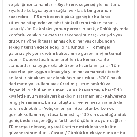
ve şıklığınızı tamamlar.; - Siyah renk seçeneğiyle her türlü
kıyafetle kolayca uyum sağlar ve klasik bir görünüm
kazandırır.; - 115 cm beden ölçüsü, geniş bir kullanıcı
kitlesine hitap eder ve rahat bir kullanım imkanı tanır.; -
Casual/Günlük koleksiyonun parçası olarak, günlük giyimde
konforlu ve şık bir aksesuar seçeneği sunar.; - Yetişkin yaş
grubuna yönelik tasarlanmış olup, her yaş grubundan
erkeğin tercih edebileceği bir üründür.; - TR menşei
garantisiyle yerli üretim kalitesini ve güvenilirliğini temsil
eder.; - Gutiero tarafından üretilen bu kemer, kalite
standartlarına uygun olarak özenle hazırlanmıştır.; - Tüm
sezonlar için uygun olmasıyla yılın her zamanında tercih
edilebilir bir aksesuar olarak ön plana çıkar.;- %100 hakiki
deri materyal kullanılarak üretilmiş, uzun ömürlü ve
dayanıklı bir kullanım sunar.; - Klasik tasarımıyla her türlü
kıyafetle uyum sağlayarak şıklığınızı tamamlar.; - Kahverengi
rengiyle zamansız bir stil oluşturur ve her sezon rahatlıkla
tercih edilebilir.; - Yetişkinler için ideal olan bu kemer,
günlük kullanım için tasarlanmıştır.; - 130 cm uzunluğundaki
geniş beden seçeneğiyle farklı bel ölçülerine uyum sağlar.; -
TR menşeli olmasıyla yerel üretim desteklenir ve kalite
güvencesi sunulur.; - Casual / Günlük koleksiyonuna ait bu