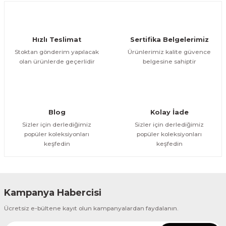
Deneyimini Paylaş
Ürün bilgilerinde hatalar bulunuyor.
Ürün fiyatı diğer sitelerden daha pahalı.
Hızlı Teslimat
Sertifika Belgelerimiz
Bu ürüne benzer farklı alternatifler olmalı.
Stoktan gönderim yapılacak
Ürünlerimiz kalite güvence
olan ürünlerde geçerlidir
belgesine sahiptir
Gönder
Blog
Kolay İade
Sizler için derlediğimiz
Sizler için derlediğimiz
popüler koleksiyonları
popüler koleksiyonları
keşfedin
keşfedin
Kampanya Habercisi
Ücretsiz e-bültene kayıt olun kampanyalardan faydalanın.