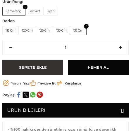
Ürün Rengi
Kahverengi
Lacivert
Siyah
Beden
115 Cm
120 Cm
125 Cm
130 Cm
135 Cm
SEPETE EKLE
HEMEN AL
Yorum Yaz
Tavsiye Et
Karşılaştır
Paylaş:
ÜRÜN BİLGİLERİ
- %100 hakiki deriden üretilmiş, uzun ömürlü ve dayanıklı