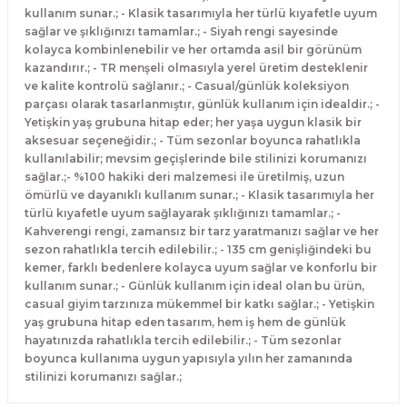
kullanım sunar.; - Klasik tasarımıyla her türlü kıyafetle uyum
sağlar ve şıklığınızı tamamlar.; - Siyah rengi sayesinde
kolayca kombinlenebilir ve her ortamda asil bir görünüm
kazandırır.; - TR menşeli olmasıyla yerel üretim desteklenir
ve kalite kontrolü sağlanır.; - Casual/günlük koleksiyon
parçası olarak tasarlanmıştır, günlük kullanım için idealdir.; -
Yetişkin yaş grubuna hitap eder; her yaşa uygun klasik bir
aksesuar seçeneğidir.; - Tüm sezonlar boyunca rahatlıkla
kullanılabilir; mevsim geçişlerinde bile stilinizi korumanızı
sağlar.;- %100 hakiki deri malzemesi ile üretilmiş, uzun
ömürlü ve dayanıklı kullanım sunar.; - Klasik tasarımıyla her
türlü kıyafetle uyum sağlayarak şıklığınızı tamamlar.; -
Kahverengi rengi, zamansız bir tarz yaratmanızı sağlar ve her
sezon rahatlıkla tercih edilebilir.; - 135 cm genişliğindeki bu
kemer, farklı bedenlere kolayca uyum sağlar ve konforlu bir
kullanım sunar.; - Günlük kullanım için ideal olan bu ürün,
casual giyim tarzınıza mükemmel bir katkı sağlar.; - Yetişkin
yaş grubuna hitap eden tasarım, hem iş hem de günlük
hayatınızda rahatlıkla tercih edilebilir.; - Tüm sezonlar
boyunca kullanıma uygun yapısıyla yılın her zamanında
stilinizi korumanızı sağlar.;