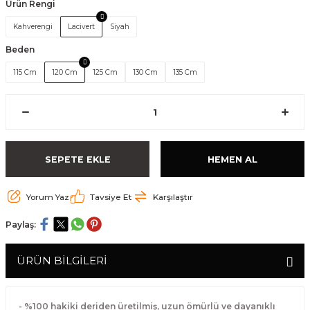
Ürün Rengi
Kahverengi
Lacivert
Siyah
Beden
115 Cm
120 Cm
125 Cm
130 Cm
135 Cm
SEPETE EKLE
HEMEN AL
Yorum Yaz
Tavsiye Et
Karşılaştır
Paylaş:
ÜRÜN BİLGİLERİ
- %100 hakiki deriden üretilmiş, uzun ömürlü ve dayanıklı