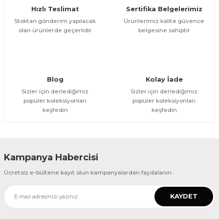
Hızlı Teslimat
Sertifika Belgelerimiz
Bu ürüne benzer farklı alternatifler olmalı.
Stoktan gönderim yapılacak
Ürünlerimiz kalite güvence
olan ürünlerde geçerlidir
belgesine sahiptir
Gönder
Blog
Kolay İade
Sizler için derlediğimiz
Sizler için derlediğimiz
popüler koleksiyonları
popüler koleksiyonları
keşfedin
keşfedin
Kampanya Habercisi
Ücretsiz e-bültene kayıt olun kampanyalardan faydalanın.
KAYDET