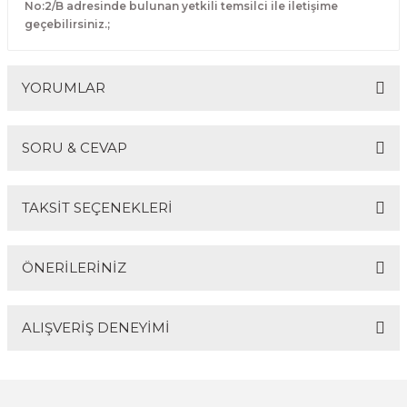
No:2/B adresinde bulunan yetkili temsilci ile iletişime
geçebilirsiniz.;
YORUMLAR
SORU & CEVAP
Bu ürüne ilk yorumu siz yapın!
TAKSİT SEÇENEKLERİ
Yorum Yaz
Ürün hakkında henüz soru sorulmamış.
ÖNERİLERİNİZ
Soru Sor
ALIŞVERİŞ DENEYİMİ
Bu ürünün fiyat bilgisi, resim, ürün açıklamalarında ve
diğer konularda yetersiz gördüğünüz noktaları öneri
formunu kullanarak tarafımıza iletebilirsiniz.
Görüş ve önerileriniz için teşekkür ederiz.