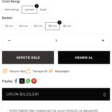
Ürün Rengi
Kahverengi
Lacivert
Siyah
Beden
115 Cm
120 Cm
125 Cm
130 Cm
135 Cm
SEPETE EKLE
HEMEN AL
Yorum Yaz
Tavsiye Et
Karşılaştır
Paylaş:
ÜRÜN BİLGİLERİ
- %100 hakiki deri materyali ile uzun ömürlü ve dayanıklı