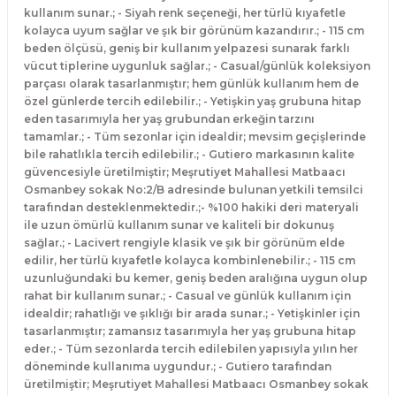
kullanım sunar.; - Siyah renk seçeneği, her türlü kıyafetle
kolayca uyum sağlar ve şık bir görünüm kazandırır.; - 115 cm
beden ölçüsü, geniş bir kullanım yelpazesi sunarak farklı
vücut tiplerine uygunluk sağlar.; - Casual/günlük koleksiyon
parçası olarak tasarlanmıştır; hem günlük kullanım hem de
özel günlerde tercih edilebilir.; - Yetişkin yaş grubuna hitap
eden tasarımıyla her yaş grubundan erkeğin tarzını
tamamlar.; - Tüm sezonlar için idealdir; mevsim geçişlerinde
bile rahatlıkla tercih edilebilir.; - Gutiero markasının kalite
güvencesiyle üretilmiştir; Meşrutiyet Mahallesi Matbaacı
Osmanbey sokak No:2/B adresinde bulunan yetkili temsilci
tarafından desteklenmektedir.;- %100 hakiki deri materyali
ile uzun ömürlü kullanım sunar ve kaliteli bir dokunuş
sağlar.; - Lacivert rengiyle klasik ve şık bir görünüm elde
edilir, her türlü kıyafetle kolayca kombinlenebilir.; - 115 cm
uzunluğundaki bu kemer, geniş beden aralığına uygun olup
rahat bir kullanım sunar.; - Casual ve günlük kullanım için
idealdir; rahatlığı ve şıklığı bir arada sunar.; - Yetişkinler için
tasarlanmıştır; zamansız tasarımıyla her yaş grubuna hitap
eder.; - Tüm sezonlarda tercih edilebilen yapısıyla yılın her
döneminde kullanıma uygundur.; - Gutiero tarafından
üretilmiştir; Meşrutiyet Mahallesi Matbaacı Osmanbey sokak