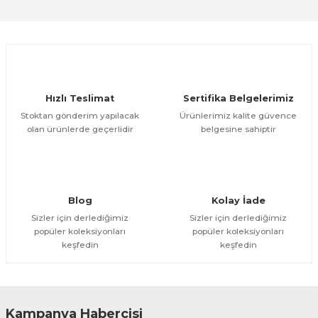
Sitemize ilk yorumu siz yapın!
Ürün resmi kalitesiz, bozuk veya görüntülenemiyor.
Ürün açıklamasında eksik bilgiler bulunuyor.
Deneyimini Paylaş
Ürün bilgilerinde hatalar bulunuyor.
Ürün fiyatı diğer sitelerden daha pahalı.
Hızlı Teslimat
Sertifika Belgelerimiz
Bu ürüne benzer farklı alternatifler olmalı.
Stoktan gönderim yapılacak
Ürünlerimiz kalite güvence
olan ürünlerde geçerlidir
belgesine sahiptir
Gönder
Blog
Kolay İade
Sizler için derlediğimiz
Sizler için derlediğimiz
popüler koleksiyonları
popüler koleksiyonları
keşfedin
keşfedin
Kampanya Habercisi