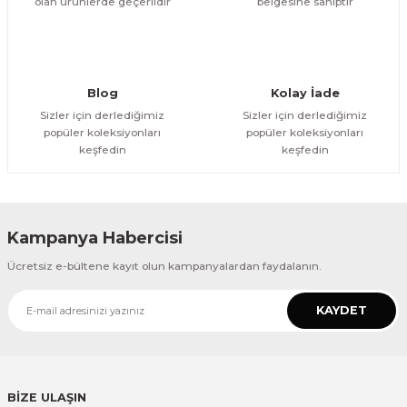
olan ürünlerde geçerlidir
belgesine sahiptir
Gönder
Blog
Kolay İade
Sizler için derlediğimiz
Sizler için derlediğimiz
popüler koleksiyonları
popüler koleksiyonları
keşfedin
keşfedin
Kampanya Habercisi
Ücretsiz e-bültene kayıt olun kampanyalardan faydalanın.
KAYDET
BİZE ULAŞIN