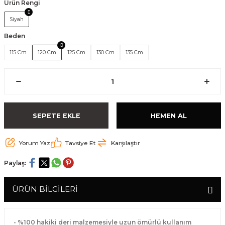
Ürün Rengi
Siyah
Beden
115 Cm
120 Cm
125 Cm
130 Cm
135 Cm
SEPETE EKLE
HEMEN AL
Yorum Yaz
Tavsiye Et
Karşılaştır
Paylaş:
ÜRÜN BİLGİLERİ
- %100 hakiki deri malzemesiyle uzun ömürlü kullanım