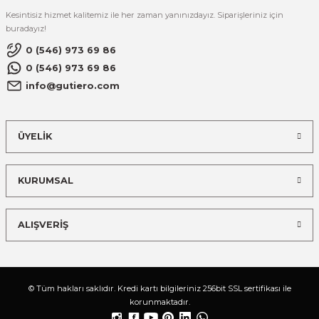
Kesintisiz hizmet kalitemiz ile her zaman yanınızdayız. Siparişleriniz için
buradayız!
0 (546) 973 69 86
0 (546) 973 69 86
info@gutiero.com
ÜYELİK
KURUMSAL
ALIŞVERİŞ
© Tüm hakları saklıdır. Kredi kartı bilgileriniz 256bit SSL sertifikası ile
korunmaktadır.