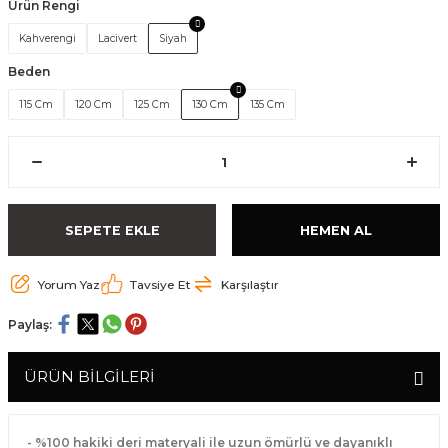
Ürün Rengi
Kahverengi
Lacivert
Siyah
Beden
115 Cm
120 Cm
125 Cm
130 Cm
135 Cm
SEPETE EKLE
HEMEN AL
Yorum Yaz
Tavsiye Et
Karşılaştır
Paylaş:
ÜRÜN BİLGİLERİ
- %100 hakiki deri materyali ile uzun ömürlü ve dayanıklı