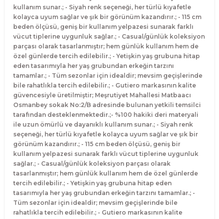
kullanım sunar.; - Siyah renk seçeneği, her türlü kıyafetle
kolayca uyum sağlar ve şık bir görünüm kazandırır.; - 115 cm
beden ölçüsü, geniş bir kullanım yelpazesi sunarak farklı
vücut tiplerine uygunluk sağlar.; - Casual/günlük koleksiyon
parçası olarak tasarlanmıştır; hem günlük kullanım hem de
özel günlerde tercih edilebilir.; - Yetişkin yaş grubuna hitap
eden tasarımıyla her yaş grubundan erkeğin tarzını
tamamlar.; - Tüm sezonlar için idealdir; mevsim geçişlerinde
bile rahatlıkla tercih edilebilir.; - Gutiero markasının kalite
güvencesiyle üretilmiştir; Meşrutiyet Mahallesi Matbaacı
Osmanbey sokak No:2/B adresinde bulunan yetkili temsilci
tarafından desteklenmektedir.;- %100 hakiki deri materyali
ile uzun ömürlü ve dayanıklı kullanım sunar.; - Siyah renk
seçeneği, her türlü kıyafetle kolayca uyum sağlar ve şık bir
görünüm kazandırır.; - 115 cm beden ölçüsü, geniş bir
kullanım yelpazesi sunarak farklı vücut tiplerine uygunluk
sağlar.; - Casual/günlük koleksiyon parçası olarak
tasarlanmıştır; hem günlük kullanım hem de özel günlerde
tercih edilebilir.; - Yetişkin yaş grubuna hitap eden
tasarımıyla her yaş grubundan erkeğin tarzını tamamlar.; -
Tüm sezonlar için idealdir; mevsim geçişlerinde bile
rahatlıkla tercih edilebilir.; - Gutiero markasının kalite