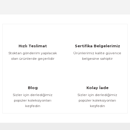
Sitemize ilk yorumu siz yapın!
Ürün resmi kalitesiz, bozuk veya görüntülenemiyor.
Ürün açıklamasında eksik bilgiler bulunuyor.
Deneyimini Paylaş
Ürün bilgilerinde hatalar bulunuyor.
Ürün fiyatı diğer sitelerden daha pahalı.
Hızlı Teslimat
Sertifika Belgelerimiz
Bu ürüne benzer farklı alternatifler olmalı.
Stoktan gönderim yapılacak
Ürünlerimiz kalite güvence
olan ürünlerde geçerlidir
belgesine sahiptir
Gönder
Blog
Kolay İade
Sizler için derlediğimiz
Sizler için derlediğimiz
popüler koleksiyonları
popüler koleksiyonları
keşfedin
keşfedin