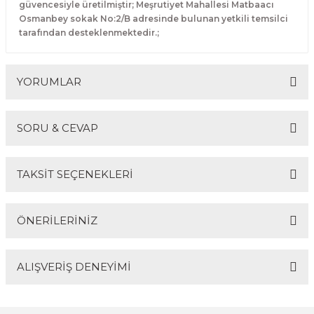
güvencesiyle üretilmiştir; Meşrutiyet Mahallesi Matbaacı
Osmanbey sokak No:2/B adresinde bulunan yetkili temsilci
tarafından desteklenmektedir.;
YORUMLAR
SORU & CEVAP
Bu ürüne ilk yorumu siz yapın!
TAKSİT SEÇENEKLERİ
Yorum Yaz
Ürün hakkında henüz soru sorulmamış.
ÖNERİLERİNİZ
Soru Sor
ALIŞVERİŞ DENEYİMİ
Bu ürünün fiyat bilgisi, resim, ürün açıklamalarında ve
diğer konularda yetersiz gördüğünüz noktaları öneri
formunu kullanarak tarafımıza iletebilirsiniz.
Görüş ve önerileriniz için teşekkür ederiz.