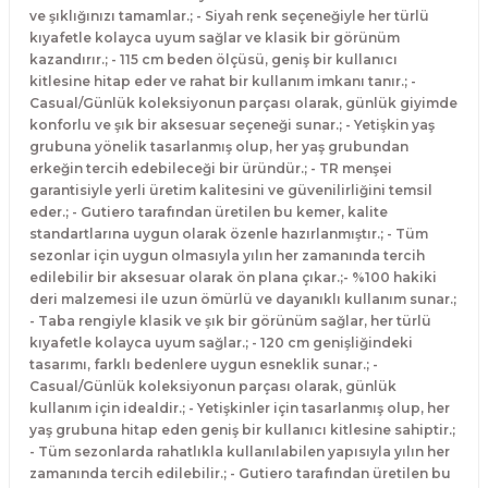
ve şıklığınızı tamamlar.; - Siyah renk seçeneğiyle her türlü
kıyafetle kolayca uyum sağlar ve klasik bir görünüm
kazandırır.; - 115 cm beden ölçüsü, geniş bir kullanıcı
kitlesine hitap eder ve rahat bir kullanım imkanı tanır.; -
Casual/Günlük koleksiyonun parçası olarak, günlük giyimde
konforlu ve şık bir aksesuar seçeneği sunar.; - Yetişkin yaş
grubuna yönelik tasarlanmış olup, her yaş grubundan
erkeğin tercih edebileceği bir üründür.; - TR menşei
garantisiyle yerli üretim kalitesini ve güvenilirliğini temsil
eder.; - Gutiero tarafından üretilen bu kemer, kalite
standartlarına uygun olarak özenle hazırlanmıştır.; - Tüm
sezonlar için uygun olmasıyla yılın her zamanında tercih
edilebilir bir aksesuar olarak ön plana çıkar.;- %100 hakiki
deri malzemesi ile uzun ömürlü ve dayanıklı kullanım sunar.;
- Taba rengiyle klasik ve şık bir görünüm sağlar, her türlü
kıyafetle kolayca uyum sağlar.; - 120 cm genişliğindeki
tasarımı, farklı bedenlere uygun esneklik sunar.; -
Casual/Günlük koleksiyonun parçası olarak, günlük
kullanım için idealdir.; - Yetişkinler için tasarlanmış olup, her
yaş grubuna hitap eden geniş bir kullanıcı kitlesine sahiptir.;
- Tüm sezonlarda rahatlıkla kullanılabilen yapısıyla yılın her
zamanında tercih edilebilir.; - Gutiero tarafından üretilen bu