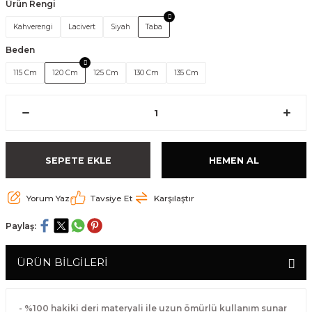
Ürün Rengi
Kahverengi
Lacivert
Siyah
Taba
Beden
115 Cm
120 Cm
125 Cm
130 Cm
135 Cm
SEPETE EKLE
HEMEN AL
Yorum Yaz
Tavsiye Et
Karşılaştır
Paylaş:
ÜRÜN BİLGİLERİ
- %100 hakiki deri materyali ile uzun ömürlü kullanım sunar