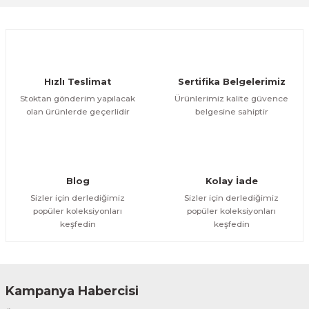
Ürün resmi kalitesiz, bozuk veya görüntülenemiyor.
Ürün açıklamasında eksik bilgiler bulunuyor.
Deneyimini Paylaş
Ürün bilgilerinde hatalar bulunuyor.
Ürün fiyatı diğer sitelerden daha pahalı.
Hızlı Teslimat
Sertifika Belgelerimiz
Bu ürüne benzer farklı alternatifler olmalı.
Stoktan gönderim yapılacak
Ürünlerimiz kalite güvence
olan ürünlerde geçerlidir
belgesine sahiptir
Gönder
Blog
Kolay İade
Sizler için derlediğimiz
Sizler için derlediğimiz
popüler koleksiyonları
popüler koleksiyonları
keşfedin
keşfedin
Kampanya Habercisi