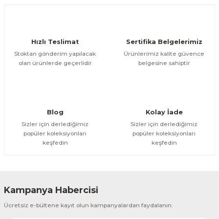
Ürün açıklamasında eksik bilgiler bulunuyor.
Deneyimini Paylaş
Ürün bilgilerinde hatalar bulunuyor.
Ürün fiyatı diğer sitelerden daha pahalı.
Hızlı Teslimat
Sertifika Belgelerimiz
Bu ürüne benzer farklı alternatifler olmalı.
Stoktan gönderim yapılacak
Ürünlerimiz kalite güvence
olan ürünlerde geçerlidir
belgesine sahiptir
Gönder
Blog
Kolay İade
Sizler için derlediğimiz
Sizler için derlediğimiz
popüler koleksiyonları
popüler koleksiyonları
keşfedin
keşfedin
Kampanya Habercisi
Ücretsiz e-bültene kayıt olun kampanyalardan faydalanın.