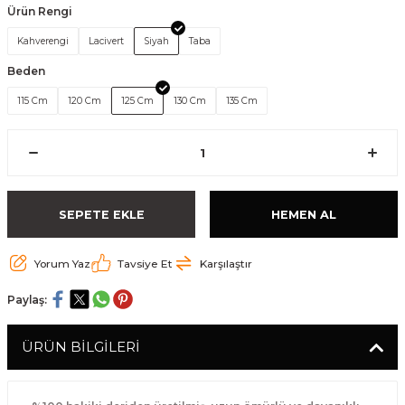
Ürün Rengi
Kahverengi
Lacivert
Siyah
Taba
Beden
115 Cm
120 Cm
125 Cm
130 Cm
135 Cm
SEPETE EKLE
HEMEN AL
Yorum Yaz
Tavsiye Et
Karşılaştır
Paylaş:
ÜRÜN BİLGİLERİ