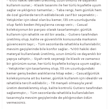
- %100 hakiki deriden üretilmiş, uzun ömürlü ve dayanıklı
kullanım sunar.; - Klasik tasarımı ile her türlü kıyafetle uyum
sağlar ve şıklığınızı tamamlar.; - Taba rengi, hem günlük hem
de özel günlerde tercih edilebilecek zarif bir seçenektir.; -
Yetişkinler için ideal olan bu kemer, 135 cm uzunluğunda
olup farklı beden ihtiyaçlarına cevap verir.; - Casual
koleksiyonun bir parçası olarak tasarlanmıştır; günlük
kullanım için rahatlık ve stil bir arada.; - Gutiero tarafından
üretilmiş olup, kalite ve güvenilirlik konusunda markanın
güvencesini taşır.; - Tüm sezonlarda rahatlıkla kullanılabilir;
mevsim geçişlerinde bile konfor sağlar.- %100 hakiki deri
materyal kullanılarak üretilmiş, uzun ömürlü ve dayanıklı bir
yapıya sahiptir.; - Siyah renk seçeneği ile klasik ve zamansız
bir görünüm sunar, her türlü kıyafetle kolayca uyum sağlar.;
- Yetişkinler için tasarlanmış olup, 115 cm uzunluğundaki
kemer geniş beden aralıklarına hitap eder.; - Casual/günlük
koleksiyonuna ait bu kemer, günlük kullanım için idealdir ve
rahatlıkla tercih edilebilir.; - TR menşeli olmasıyla yerel
üretim desteklenmiş olup, kalite kontrolü Gutiero tarafından
sağlanmıştır.; - Tüm sezonlarda rahatlıkla kullanılabilen
tasarımıyla mevsim geçişlerinde de şıklığınızdan ödün
vermezsiniz.