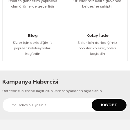
Stoktan gönderim yapılacak
Ürünlerimiz kalite güvence
olan ürünlerde geçerlidir
belgesine sahiptir
Gönder
Blog
Kolay İade
Sizler için derlediğimiz
Sizler için derlediğimiz
popüler koleksiyonları
popüler koleksiyonları
keşfedin
keşfedin
Kampanya Habercisi
Ücretsiz e-bültene kayıt olun kampanyalardan faydalanın.
KAYDET