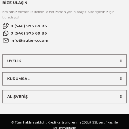
BİZE ULAŞIN
Kesintisiz hizmet kalitemiz ile her zaman yanınızdayız. Siparişleriniz için
buradayız!
0 (546) 973 69 86
0 (546) 973 69 86
info@gutiero.com
ÜYELİK
KURUMSAL
ALIŞVERİŞ
© Tüm hakları saklıdır. Kredi kartı bilgileriniz 256bit SSL sertifikası ile
korunmaktadır.