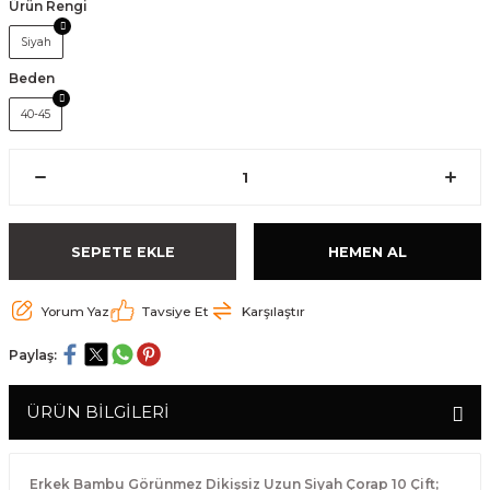
Ürün Rengi
Siyah
Beden
40-45
SEPETE EKLE
HEMEN AL
Yorum Yaz
Tavsiye Et
Karşılaştır
Paylaş:
ÜRÜN BİLGİLERİ
Erkek Bambu Görünmez Dikişsiz Uzun Siyah Çorap 10 Çift;