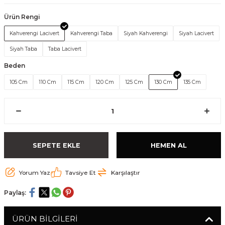
Ürün Rengi
Kahverengi Lacivert
Kahverengi Taba
Siyah Kahverengi
Siyah Lacivert
Siyah Taba
Taba Lacivert
Beden
105 Cm
110 Cm
115 Cm
120 Cm
125 Cm
130 Cm
135 Cm
SEPETE EKLE
HEMEN AL
Yorum Yaz
Tavsiye Et
Karşılaştır
Paylaş:
ÜRÜN BİLGİLERİ