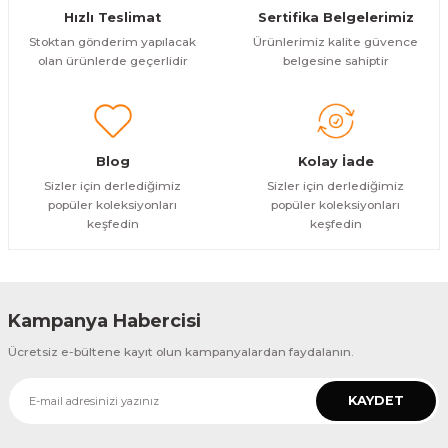
Hızlı Teslimat
Sertifika Belgelerimiz
Bu ürüne benzer farklı alternatifler olmalı.
Stoktan gönderim yapılacak
Ürünlerimiz kalite güvence
olan ürünlerde geçerlidir
belgesine sahiptir
Gönder
Blog
Kolay İade
Sizler için derlediğimiz
Sizler için derlediğimiz
popüler koleksiyonları
popüler koleksiyonları
keşfedin
keşfedin
Kampanya Habercisi
Ücretsiz e-bültene kayıt olun kampanyalardan faydalanın.
KAYDET