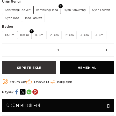
Ürün Rengi
Kahverengi Lacivert
Kahverengi Taba
Siyah Kahverengi
Siyah Lacivert
Siyah Taba
Taba Lacivert
Beden
105 Cm
110 Cm
115 Cm
120 Cm
125 Cm
130 Cm
135 Cm
SEPETE EKLE
HEMEN AL
Yorum Yaz
Tavsiye Et
Karşılaştır
Paylaş:
ÜRÜN BİLGİLERİ