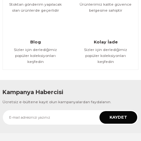
Stoktan gönderim yapılacak
Ürünlerimiz kalite güvence
olan ürünlerde geçerlidir
belgesine sahiptir
Gönder
Blog
Kolay İade
Sizler için derlediğimiz
Sizler için derlediğimiz
popüler koleksiyonları
popüler koleksiyonları
keşfedin
keşfedin
Kampanya Habercisi
Ücretsiz e-bültene kayıt olun kampanyalardan faydalanın.
KAYDET