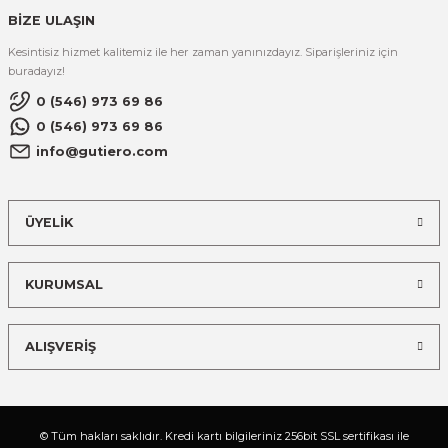
BİZE ULAŞIN
Kesintisiz hizmet kalitemiz ile her zaman yanınızdayız. Siparişleriniz için
buradayız!
0 (546) 973 69 86
0 (546) 973 69 86
info@gutiero.com
ÜYELİK
KURUMSAL
ALIŞVERİŞ
© Tüm hakları saklıdır. Kredi kartı bilgileriniz 256bit SSL sertifikası ile