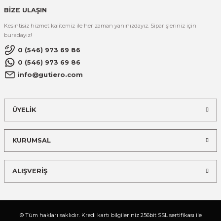
BİZE ULAŞIN
Kesintisiz hizmet kalitemiz ile her zaman yanınızdayız. Siparişleriniz için
buradayız!
0 (546) 973 69 86
0 (546) 973 69 86
info@gutiero.com
ÜYELİK
KURUMSAL
ALIŞVERİŞ
© Tüm hakları saklıdır. Kredi kartı bilgileriniz 256bit SSL sertifikası ile