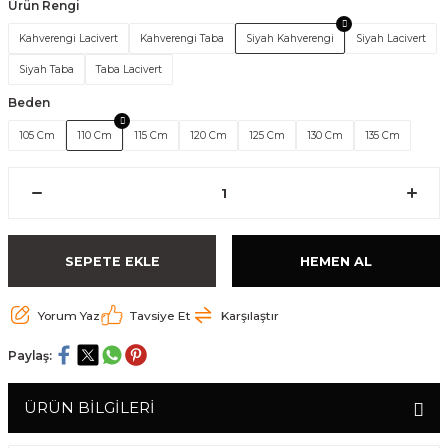
Ürün Rengi
Kahverengi Lacivert
Kahverengi Taba
Siyah Kahverengi
Siyah Lacivert
Siyah Taba
Taba Lacivert
Beden
105 Cm
110 Cm
115 Cm
120 Cm
125 Cm
130 Cm
135 Cm
SEPETE EKLE
HEMEN AL
Yorum Yaz
Tavsiye Et
Karşılaştır
Paylaş:
ÜRÜN BİLGİLERİ