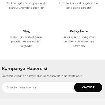
Stoktan gönderim yapılacak
Ürünlerimiz kalite güvence
olan ürünlerde geçerlidir
belgesine sahiptir
Gönder
Blog
Kolay İade
Sizler için derlediğimiz
Sizler için derlediğimiz
popüler koleksiyonları
popüler koleksiyonları
keşfedin
keşfedin
Kampanya Habercisi
Ücretsiz e-bültene kayıt olun kampanyalardan faydalanın.
KAYDET