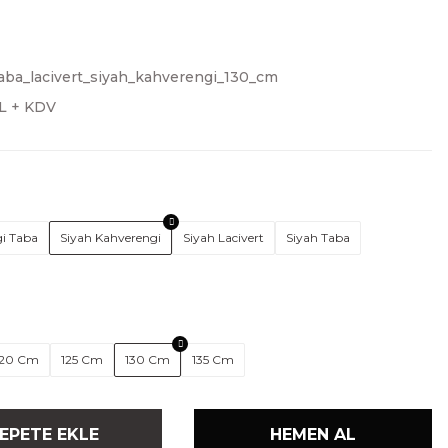
aba_lacivert_siyah_kahverengi_130_cm
TL + KDV
i Taba
Siyah Kahverengi
Siyah Lacivert
Siyah Taba
120 Cm
125 Cm
130 Cm
135 Cm
EPETE EKLE
HEMEN AL