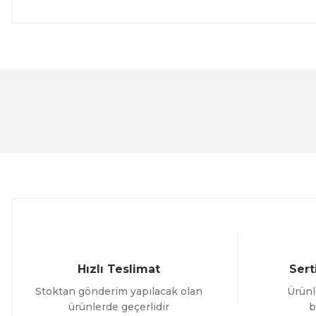
Bu ürünün fiyat bilgisi, resim, ürün açıklamalarında ve 
Görüş ve önerileriniz için teşekkür ederiz.
Ürün resmi kalitesiz, bozuk veya görüntülenemiyor.
Ürün açıklamasında eksik bilgiler bulunuyor.
Ürün bilgilerinde hatalar bulunuyor.
Ürün fiyatı diğer sitelerden daha pahalı.
Bu ürüne benzer farklı alternatifler olmalı.
Hızlı Teslimat
Sert
Stoktan gönderim yapılacak olan
Ürünl
ürünlerde geçerlidir
b