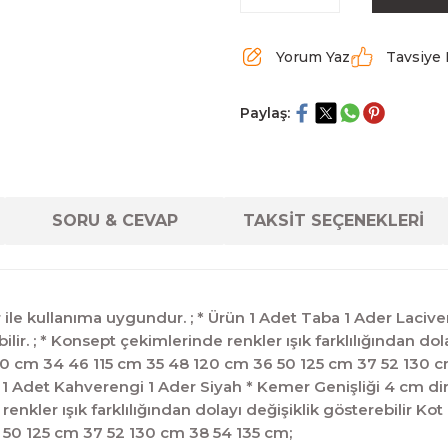
Yorum Yaz
Tavsiye 
Paylaş:
SORU & CEVAP
TAKSİT SEÇENEKLERİ
ile kullanıma uygundur. ; * Ürün 1 Adet Taba 1 Ader Lacivert
ilir. ; * Konsept çekimlerinde renkler ışık farklılığından d
 cm 34 46 115 cm 35 48 120 cm 36 50 125 cm 37 52 130 cm 
1 Adet Kahverengi 1 Ader Siyah * Kemer Genişliği 4 cm dir. 
e renkler ışık farklılığından dolayı değişiklik gösterebil
 50 125 cm 37 52 130 cm 38 54 135 cm;