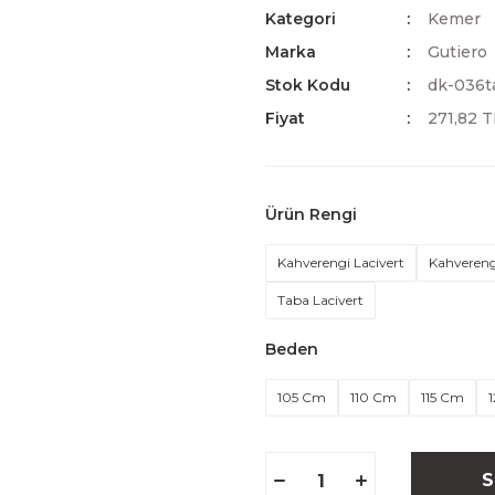
Kategori
Kemer
Marka
Gutiero
Stok Kodu
dk-036t
Fiyat
271,82 
Ürün Rengi
Kahverengi Lacivert
Kahvereng
Taba Lacivert
Beden
105 Cm
110 Cm
115 Cm
S