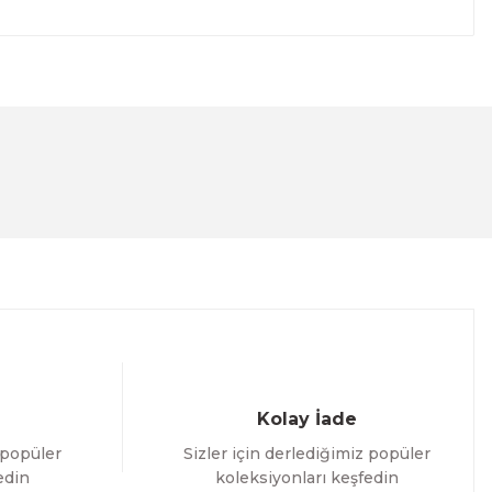
lanarak tarafımıza iletebilirsiniz.
Kolay İade
 popüler
Sizler için derlediğimiz popüler
edin
koleksiyonları keşfedin