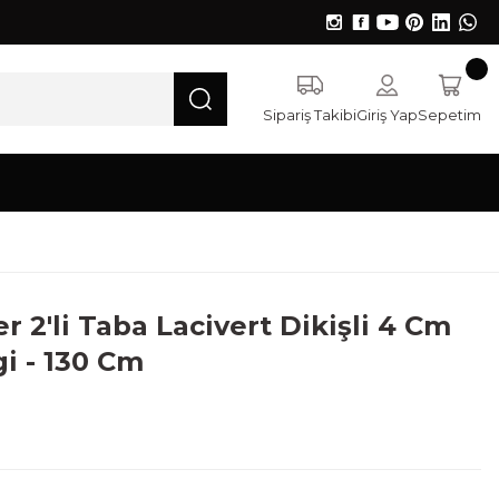
Sipariş Takibi
Giriş Yap
Sepetim
 2'li Taba Lacivert Dikişli 4 Cm
i - 130 Cm