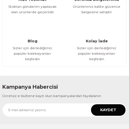
Bu ürüne benzer farklı alternatifler olmalı.
Stoktan gönderim yapılacak
Ürünlerimiz kalite güvence
olan ürünlerde geçerlidir
belgesine sahiptir
Gönder
Blog
Kolay İade
Sizler için derlediğimiz
Sizler için derlediğimiz
popüler koleksiyonları
popüler koleksiyonları
keşfedin
keşfedin
Kampanya Habercisi
Ücretsiz e-bültene kayıt olun kampanyalardan faydalanın.
KAYDET