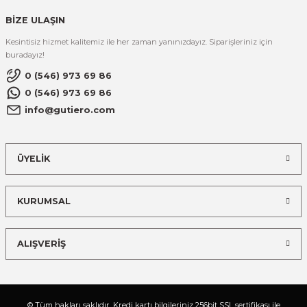
BİZE ULAŞIN
Kesintisiz hizmet kalitemiz ile her zaman yanınızdayız. Siparişleriniz için
buradayız!
0 (546) 973 69 86
0 (546) 973 69 86
info@gutiero.com
ÜYELİK
KURUMSAL
ALIŞVERİŞ
© Tüm hakları saklıdır. Kredi kartı bilgileriniz 256bit SSL sertifikası ile