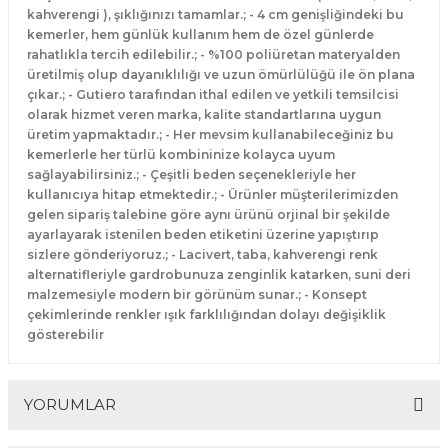
kahverengi ), şıklığınızı tamamlar.; - 4 cm genişliğindeki bu
kemerler, hem günlük kullanım hem de özel günlerde
rahatlıkla tercih edilebilir.; - %100 poliüretan materyalden
üretilmiş olup dayanıklılığı ve uzun ömürlülüğü ile ön plana
çıkar.; - Gutiero tarafından ithal edilen ve yetkili temsilcisi
olarak hizmet veren marka, kalite standartlarına uygun
üretim yapmaktadır.; - Her mevsim kullanabileceğiniz bu
kemerlerle her türlü kombininize kolayca uyum
sağlayabilirsiniz.; - Çeşitli beden seçenekleriyle her
kullanıcıya hitap etmektedir.; - Ürünler müşterilerimizden
gelen sipariş talebine göre aynı ürünü orjinal bir şekilde
ayarlayarak istenilen beden etiketini üzerine yapıştırıp
sizlere gönderiyoruz.; - Lacivert, taba, kahverengi renk
alternatifleriyle gardrobunuza zenginlik katarken, suni deri
malzemesiyle modern bir görünüm sunar.; - Konsept
çekimlerinde renkler ışık farklılığından dolayı değişiklik
gösterebilir
YORUMLAR