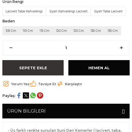
Ürün Rengi
Lacivert Taba Kahverengi
Siyah Kahverengi Lacivert
Siyah Taba Lacivert
Beden
105 Cm
110 Cm
115 Cm
120 Cm
125 Cm
130 Cm
135 Cm
SEPETE EKLE
HEMEN AL
Yorum Yaz
Tavsiye Et
Karşılaştır
Paylaş:
ÜRÜN BİLGİLERİ
- Üç farklı renkte sunulan Suni Deri Kemerler ( lacivert, taba,