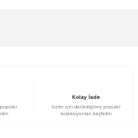
lanarak tarafımıza iletebilirsiniz.
Kolay İade
 popüler
Sizler için derlediğimiz popüler
edin
koleksiyonları keşfedin