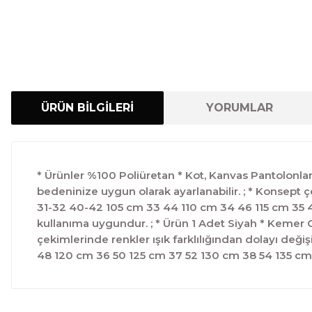
ÜRÜN BİLGİLERİ
YORUMLAR
* Ürünler %100 Poliüretan * Kot, Kanvas Pantolonlar i
bedeninize uygun olarak ayarlanabilir. ; * Konsept 
31-32 40-42 105 cm 33 44 110 cm 34 46 115 cm 35 4
kullanıma uygundur. ; * Ürün 1 Adet Siyah * Kemer Gen
çekimlerinde renkler ışık farklılığından dolayı de
48 120 cm 36 50 125 cm 37 52 130 cm 38 54 135 cm