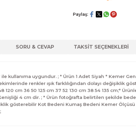
Paylaş:
SORU & CEVAP
TAKSİT SEÇENEKLERİ
le kullanıma uygundur. ; * Ürün 1 Adet Siyah * Kemer Genişli
çekimlerinde renkler ışık farklılığından dolayı değişiklik
8 120 cm 36 50 125 cm 37 52 130 cm 38 54 135 cm;* Ürünler
işliği 4 cm dir. ; * Ürün fotoğrafta belirtilen şekilde bede
ğişiklik gösterebilir Kot Bedeni Kumaş Bedeni Kemer Ölçüs
;