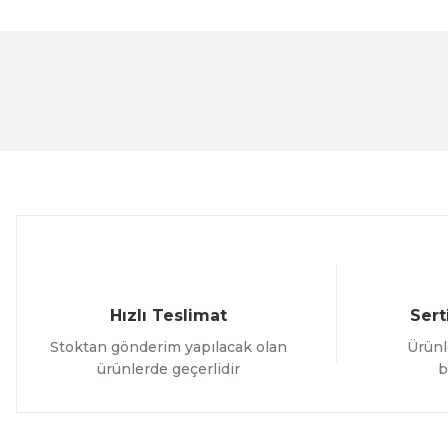
Bu ürünün fiyat bilgisi, resim, ürün açıklamalarında ve 
Görüş ve önerileriniz için teşekkür ederiz.
Ürün resmi kalitesiz, bozuk veya görüntülenemiyor.
Ürün açıklamasında eksik bilgiler bulunuyor.
Ürün bilgilerinde hatalar bulunuyor.
Ürün fiyatı diğer sitelerden daha pahalı.
Bu ürüne benzer farklı alternatifler olmalı.
Hızlı Teslimat
Sert
Stoktan gönderim yapılacak olan
Ürünl
ürünlerde geçerlidir
b