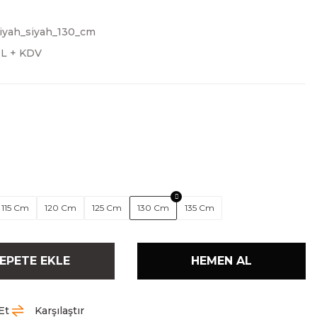
iyah_siyah_130_cm
TL + KDV
115 Cm
120 Cm
125 Cm
130 Cm
135 Cm
EPETE EKLE
HEMEN AL
Et
Karşılaştır