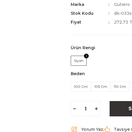
Marka
Gutiero
Stok Kodu
dk-033s
Fiyat
272,73 
Ürün Rengi
Siyah
Beden
100 Cm
105 Cm
110 Cm
S
Yorum Yaz
Tavsiye 