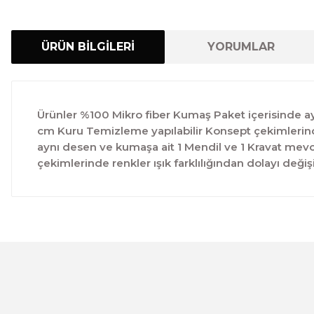
ÜRÜN BİLGİLERİ
YORUMLAR
Ürünler %100 Mikro fiber Kumaş Paket içerisinde ayn
cm Kuru Temizleme yapılabilir Konsept çekimlerinde 
aynı desen ve kumaşa ait 1 Mendil ve 1 Kravat mevc
çekimlerinde renkler ışık farklılığından dolayı değişi
Bu ürünün fiyat bilgisi, resim, ürün açıklamalarında ve 
Görüş ve önerileriniz için teşekkür ederiz.
Ürün resmi kalitesiz, bozuk veya görüntülenemiyor.
Ürün açıklamasında eksik bilgiler bulunuyor.