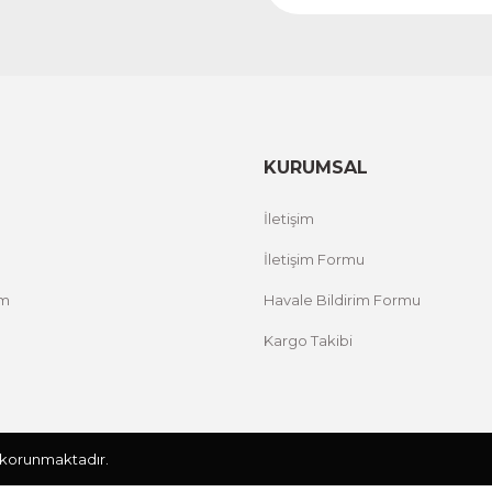
KURUMSAL
İletişim
İletişim Formu
um
Havale Bildirim Formu
Kargo Takibi
le korunmaktadır.