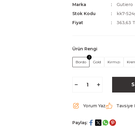
Marka
Gutiero
Stok Kodu
kk7-524
Fiyat
363,63 
Ürün Rengi
Bordo
Gold
Kırmızı
Kre
S
Yorum Yaz
Tavsiye 
Paylaş: