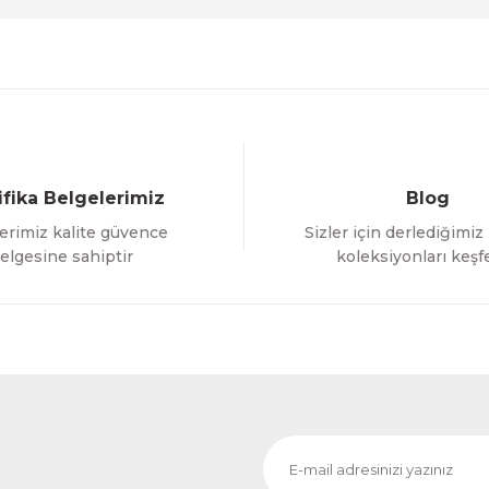
ifika Belgelerimiz
Blog
erimiz kalite güvence
Sizler için derlediğimiz
Gönder
elgesine sahiptir
koleksiyonları keşf