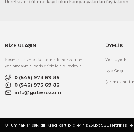
Ücretsiz e-bültene kayıt olun kampanyalardan faydalanın.
BİZE ULAŞIN
ÜYELİK
Kesintisiz hizmet kalitemiz ile her zaman
Yeni Üyelik
yanınızdayız. Siparişleriniz için buradayız!
Üye Girişi
0 (546) 973 69 86
Şifremi Unutt
0 (546) 973 69 86
info@gutiero.com
© Tüm hakları saklıdır. Kredi kartı bilgileriniz 256bit SSL sertifikası i