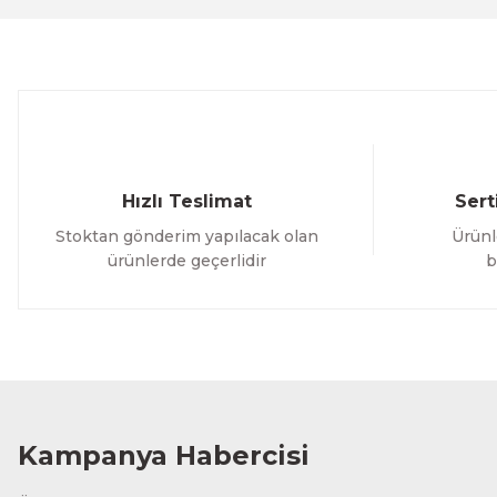
Ürün bilgilerinde hatalar bulunuyor.
Ürün fiyatı diğer sitelerden daha pahalı.
Bu ürüne benzer farklı alternatifler olmalı.
Hızlı Teslimat
Sert
Stoktan gönderim yapılacak olan
Ürünl
ürünlerde geçerlidir
b
Kampanya Habercisi