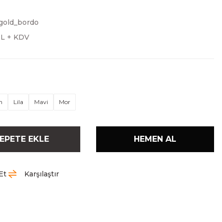
gold_bordo
TL + KDV
m
Lila
Mavi
Mor
EPETE EKLE
HEMEN AL
Et
Karşılaştır