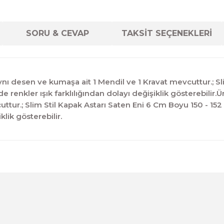
SORU & CEVAP
TAKSİT SEÇENEKLERİ
ı desen ve kumaşa ait 1 Mendil ve 1 Kravat mevcuttur.; Sli
renkler ışık farklılığından dolayı değişiklik gösterebilir
uttur.; Slim Stil Kapak Astarı Saten Eni 6 Cm Boyu 150 - 1
klik gösterebilir.
diğer konularda yetersiz gördüğünüz noktaları öneri formunu kul
Ürün hakkında henüz soru sorulmamış.
Bu ürüne ilk yorumu siz yapın!
Sitemize ilk yorumu siz yapın!
Deneyimini Paylaş
Yorum Yaz
Soru Sor