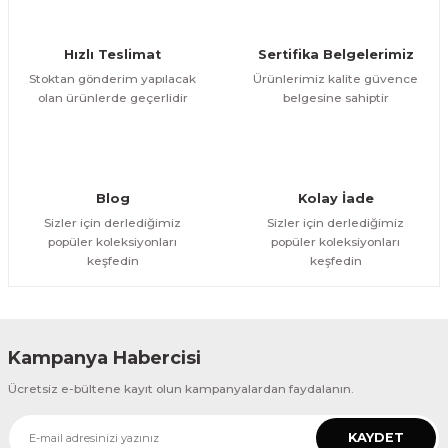
Ürün bilgilerinde hatalar bulunuyor.
Ürün fiyatı diğer sitelerden daha pahalı.
Hızlı Teslimat
Sertifika Belgelerimiz
Bu ürüne benzer farklı alternatifler olmalı.
Stoktan gönderim yapılacak
Ürünlerimiz kalite güvence
olan ürünlerde geçerlidir
belgesine sahiptir
Gönder
Blog
Kolay İade
Sizler için derlediğimiz
Sizler için derlediğimiz
popüler koleksiyonları
popüler koleksiyonları
keşfedin
keşfedin
Kampanya Habercisi
Ücretsiz e-bültene kayıt olun kampanyalardan faydalanın.
KAYDET