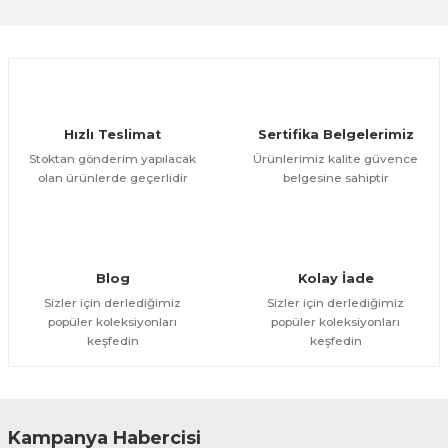
Sitemize ilk yorumu siz yapın!
Ürün resmi kalitesiz, bozuk veya görüntülenemiyor.
Ürün açıklamasında eksik bilgiler bulunuyor.
Deneyimini Paylaş
Ürün bilgilerinde hatalar bulunuyor.
Ürün fiyatı diğer sitelerden daha pahalı.
Hızlı Teslimat
Sertifika Belgelerimiz
Bu ürüne benzer farklı alternatifler olmalı.
Stoktan gönderim yapılacak
Ürünlerimiz kalite güvence
olan ürünlerde geçerlidir
belgesine sahiptir
Gönder
Blog
Kolay İade
Sizler için derlediğimiz
Sizler için derlediğimiz
popüler koleksiyonları
popüler koleksiyonları
keşfedin
keşfedin
Kampanya Habercisi