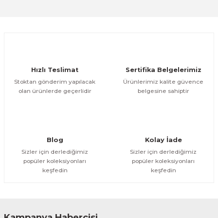
Sitemize ilk yorumu siz yapın!
Ürün resmi kalitesiz, bozuk veya görüntülenemiyor.
Ürün açıklamasında eksik bilgiler bulunuyor.
Deneyimini Paylaş
Ürün bilgilerinde hatalar bulunuyor.
Ürün fiyatı diğer sitelerden daha pahalı.
Hızlı Teslimat
Sertifika Belgelerimiz
Bu ürüne benzer farklı alternatifler olmalı.
Stoktan gönderim yapılacak
Ürünlerimiz kalite güvence
olan ürünlerde geçerlidir
belgesine sahiptir
Gönder
Blog
Kolay İade
Sizler için derlediğimiz
Sizler için derlediğimiz
popüler koleksiyonları
popüler koleksiyonları
keşfedin
keşfedin
Kampanya Habercisi