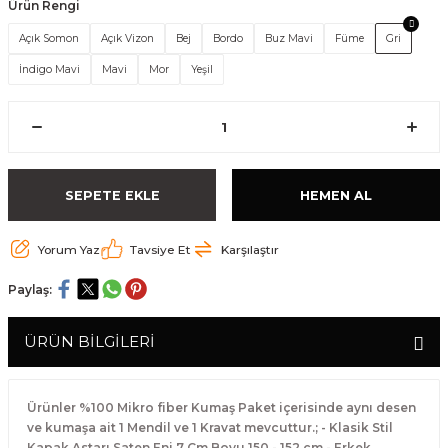
Ürün Rengi
Açık Somon
Açık Vizon
Bej
Bordo
Buz Mavi
Füme
Gri
İndigo Mavi
Mavi
Mor
Yeşil
SEPETE EKLE
HEMEN AL
Yorum Yaz
Tavsiye Et
Karşılaştır
Paylaş:
ÜRÜN BİLGİLERİ
Ürünler %100 Mikro fiber Kumaş Paket içerisinde aynı desen
ve kumaşa ait 1 Mendil ve 1 Kravat mevcuttur.; - Klasik Stil
Kapak Astarı Saten Eni 7 Cm Boyu 150 - 152 cm - Erkek