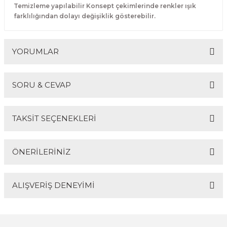
Temizleme yapılabilir Konsept çekimlerinde renkler ışık
farklılığından dolayı değişiklik gösterebilir.
YORUMLAR
SORU & CEVAP
Bu ürüne ilk yorumu siz yapın!
TAKSİT SEÇENEKLERİ
Yorum Yaz
Ürün hakkında henüz soru sorulmamış.
ÖNERİLERİNİZ
Soru Sor
ALIŞVERİŞ DENEYİMİ
Bu ürünün fiyat bilgisi, resim, ürün açıklamalarında ve
diğer konularda yetersiz gördüğünüz noktaları öneri
formunu kullanarak tarafımıza iletebilirsiniz.
Görüş ve önerileriniz için teşekkür ederiz.