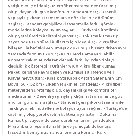
yetişkinler için ideal.; - Microfiber materyalden üretilmiş
olup, dayanıklılığı ve konforu bir arada sunar.; - Desenli
yapısıyla şıklığınızı tamamlar ve göz alıcı bir görünüm
sağlar.; - Standart genişlikteki tasarımı ile farklı gömlek
modellerine kolayca uyum sağlar.; - Türkiye'de üretilmiş
olup yerel üretim kalitesini yansıtır.; - Dokuma kumaş tipi
sayesinde uzun süreli kullanım için idealdir.; - Microfiber
bileşeni ile hafifliği ve yumuşak dokunuşu hissettirirken aynı
zamanda formunu korur.; - Kuru Temizleme yapılabilir
Konsept çekimlerinde renkler ışık farklılığından dolayı
değişiklik gösterebilir.Ürünler %100 Mikro fiber Kumaş
Paket içerisinde aynı desen ve kumaşa ait 1 Mendil ve 1
Kravat mevcuttur.; - Klasik Stil Kapak Astarı Saten Eni 7 Cm
Boyu 150 - 152 cm - Erkek yetişkinler için ideal.; - Microfiber
materyalden üretilmiş olup, dayanıklılığı ve konforu bir
arada sunar.; - Desenli yapısıyla şıklığınızı tamamlar ve göz
alıcı bir görünüm sağlar.; - Standart genişlikteki tasarımı ile
farklı gömlek modellerine kolayca uyum sağlar.; - Türkiye'de
üretilmiş olup yerel üretim kalitesini yansıtır.; - Dokuma
kumaş tipi sayesinde uzun süreli kullanım için idealdir.; -
Microfiber bileşeni ile hafifliği ve yumuşak dokunuşu
hissettirirken aynı zamanda formunu korur.; - Kuru