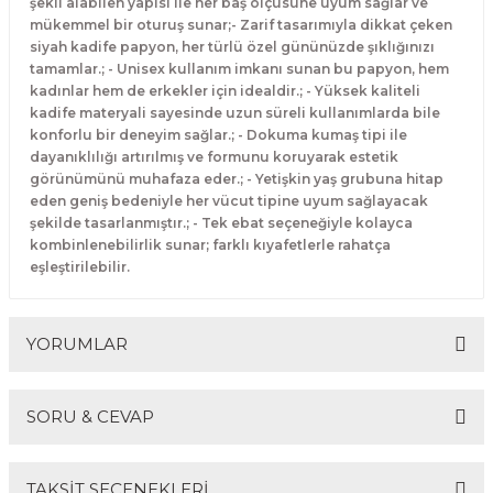
şekil alabilen yapısı ile her baş ölçüsüne uyum sağlar ve
mükemmel bir oturuş sunar;- Zarif tasarımıyla dikkat çeken
siyah kadife papyon, her türlü özel gününüzde şıklığınızı
tamamlar.; - Unisex kullanım imkanı sunan bu papyon, hem
kadınlar hem de erkekler için idealdir.; - Yüksek kaliteli
kadife materyali sayesinde uzun süreli kullanımlarda bile
konforlu bir deneyim sağlar.; - Dokuma kumaş tipi ile
dayanıklılığı artırılmış ve formunu koruyarak estetik
görünümünü muhafaza eder.; - Yetişkin yaş grubuna hitap
eden geniş bedeniyle her vücut tipine uyum sağlayacak
şekilde tasarlanmıştır.; - Tek ebat seçeneğiyle kolayca
kombinlenebilirlik sunar; farklı kıyafetlerle rahatça
eşleştirilebilir.
YORUMLAR
SORU & CEVAP
Bu ürüne ilk yorumu siz yapın!
TAKSİT SEÇENEKLERİ