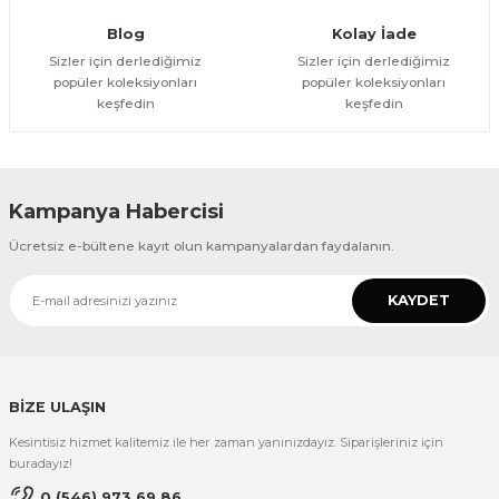
Gönder
Blog
Kolay İade
Sizler için derlediğimiz
Sizler için derlediğimiz
popüler koleksiyonları
popüler koleksiyonları
keşfedin
keşfedin
Kampanya Habercisi
Ücretsiz e-bültene kayıt olun kampanyalardan faydalanın.
KAYDET
BİZE ULAŞIN
Kesintisiz hizmet kalitemiz ile her zaman yanınızdayız. Siparişleriniz için
buradayız!
0 (546) 973 69 86