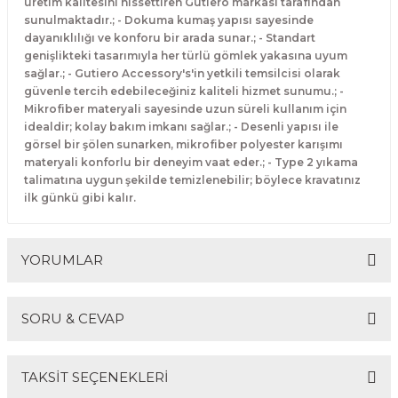
üretim kalitesini hissettiren Gutiero markası tarafından
sunulmaktadır.; - Dokuma kumaş yapısı sayesinde
dayanıklılığı ve konforu bir arada sunar.; - Standart
genişlikteki tasarımıyla her türlü gömlek yakasına uyum
sağlar.; - Gutiero Accessory's'in yetkili temsilcisi olarak
güvenle tercih edebileceğiniz kaliteli hizmet sunumu.; -
Mikrofiber materyali sayesinde uzun süreli kullanım için
idealdir; kolay bakım imkanı sağlar.; - Desenli yapısı ile
görsel bir şölen sunarken, mikrofiber polyester karışımı
materyali konforlu bir deneyim vaat eder.; - Type 2 yıkama
talimatına uygun şekilde temizlenebilir; böylece kravatınız
ilk günkü gibi kalır.
YORUMLAR
SORU & CEVAP
Bu ürüne ilk yorumu siz yapın!
TAKSİT SEÇENEKLERİ