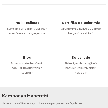
Ürün açıklamasında eksik bilgiler bulunuyor.
Deneyimini Paylaş
Ürün bilgilerinde hatalar bulunuyor.
Ürün fiyatı diğer sitelerden daha pahalı.
Hızlı Teslimat
Sertifika Belgelerimiz
Bu ürüne benzer farklı alternatifler olmalı.
Stoktan gönderim yapılacak
Ürünlerimiz kalite güvence
olan ürünlerde geçerlidir
belgesine sahiptir
Gönder
Blog
Kolay İade
Sizler için derlediğimiz
Sizler için derlediğimiz
popüler koleksiyonları
popüler koleksiyonları
keşfedin
keşfedin
Kampanya Habercisi
Ücretsiz e-bültene kayıt olun kampanyalardan faydalanın.