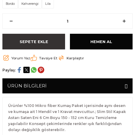
Bordo
Kahverengi
Lila
SEPETE EKLE
HEMEN AL
Yorum Yaz
Tavsiye Et
Karşılaştır
Paylaş:
ÜRÜN BİLGİLERİ
Ürünler %100 Mikro fiber Kumaş Paket içerisinde aynı desen
ve kumaşa ait 1 Mendil ve 1 Kravat mevcuttur.; Slim Stil Kapak
Astarı Saten Eni 6 Cm Boyu 150 - 152 cm Kuru Temizleme
yapılabilir Konsept çekimlerinde renkler ışık farklılığından
dolayı değişiklik gösterebilir.