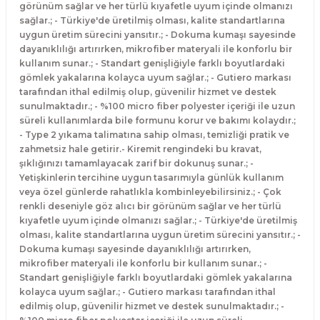
görünüm sağlar ve her türlü kıyafetle uyum içinde olmanızı
sağlar.; - Türkiye'de üretilmiş olması, kalite standartlarına
uygun üretim sürecini yansıtır.; - Dokuma kumaşı sayesinde
dayanıklılığı artırırken, mikrofiber materyali ile konforlu bir
kullanım sunar.; - Standart genişliğiyle farklı boyutlardaki
gömlek yakalarına kolayca uyum sağlar.; - Gutiero markası
tarafından ithal edilmiş olup, güvenilir hizmet ve destek
sunulmaktadır.; - %100 micro fiber polyester içeriği ile uzun
süreli kullanımlarda bile formunu korur ve bakımı kolaydır.;
- Type 2 yıkama talimatına sahip olması, temizliği pratik ve
zahmetsiz hale getirir.- Kiremit rengindeki bu kravat,
şıklığınızı tamamlayacak zarif bir dokunuş sunar.; -
Yetişkinlerin tercihine uygun tasarımıyla günlük kullanım
veya özel günlerde rahatlıkla kombinleyebilirsiniz.; - Çok
renkli deseniyle göz alıcı bir görünüm sağlar ve her türlü
kıyafetle uyum içinde olmanızı sağlar.; - Türkiye'de üretilmiş
olması, kalite standartlarına uygun üretim sürecini yansıtır.; -
Dokuma kumaşı sayesinde dayanıklılığı artırırken,
mikrofiber materyali ile konforlu bir kullanım sunar.; -
Standart genişliğiyle farklı boyutlardaki gömlek yakalarına
kolayca uyum sağlar.; - Gutiero markası tarafından ithal
edilmiş olup, güvenilir hizmet ve destek sunulmaktadır.; -