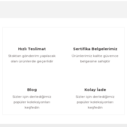
Görüş ve önerileriniz için teşekkür ederiz.
Sitemize ilk yorumu siz yapın!
Ürün resmi kalitesiz, bozuk veya görüntülenemiyor.
Ürün açıklamasında eksik bilgiler bulunuyor.
Deneyimini Paylaş
Ürün bilgilerinde hatalar bulunuyor.
Ürün fiyatı diğer sitelerden daha pahalı.
Hızlı Teslimat
Sertifika Belgelerimiz
Bu ürüne benzer farklı alternatifler olmalı.
Stoktan gönderim yapılacak
Ürünlerimiz kalite güvence
olan ürünlerde geçerlidir
belgesine sahiptir
Gönder
Blog
Kolay İade
Sizler için derlediğimiz
Sizler için derlediğimiz
popüler koleksiyonları
popüler koleksiyonları
keşfedin
keşfedin