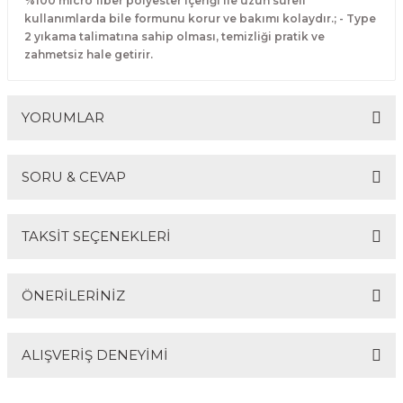
%100 micro fiber polyester içeriği ile uzun süreli
kullanımlarda bile formunu korur ve bakımı kolaydır.; - Type
2 yıkama talimatına sahip olması, temizliği pratik ve
zahmetsiz hale getirir.
YORUMLAR
SORU & CEVAP
Bu ürüne ilk yorumu siz yapın!
TAKSİT SEÇENEKLERİ
Yorum Yaz
Ürün hakkında henüz soru sorulmamış.
ÖNERİLERİNİZ
Soru Sor
ALIŞVERİŞ DENEYİMİ
Bu ürünün fiyat bilgisi, resim, ürün açıklamalarında ve
diğer konularda yetersiz gördüğünüz noktaları öneri
formunu kullanarak tarafımıza iletebilirsiniz.