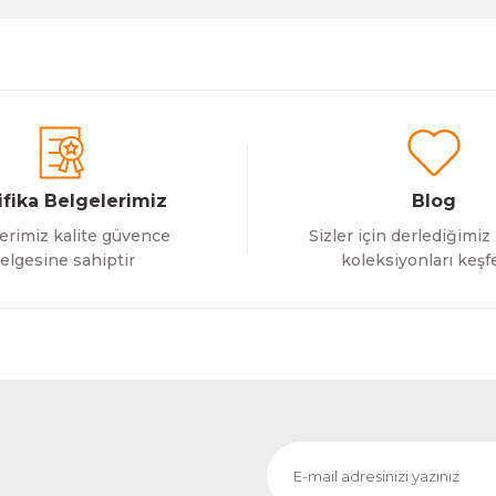
ifika Belgelerimiz
Blog
erimiz kalite güvence
Sizler için derlediğimiz
Gönder
elgesine sahiptir
koleksiyonları keşf