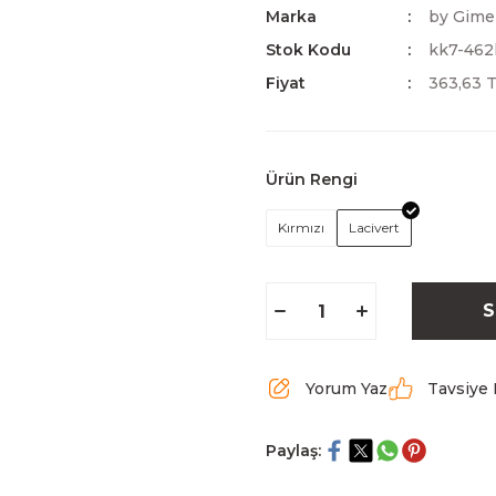
Marka
by Gime
Stok Kodu
kk7-462k
Fiyat
363,63 
Ürün Rengi
Kırmızı
Lacivert
S
Yorum Yaz
Tavsiye 
Paylaş: