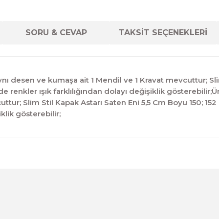
SORU & CEVAP
TAKSİT SEÇENEKLERİ
ı desen ve kumaşa ait 1 Mendil ve 1 Kravat mevcuttur; Slim
renkler ışık farklılığından dolayı değişiklik gösterebilir
uttur; Slim Stil Kapak Astarı Saten Eni 5,5 Cm Boyu 150; 1
klik gösterebilir;
diğer konularda yetersiz gördüğünüz noktaları öneri formunu kul
Ürün hakkında henüz soru sorulmamış.
Bu ürüne ilk yorumu siz yapın!
Sitemize ilk yorumu siz yapın!
Deneyimini Paylaş
Yorum Yaz
Soru Sor