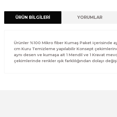
ÜRÜN BİLGİLERİ
YORUMLAR
Ürünler %100 Mikro fiber Kumaş Paket içerisinde ayn
cm Kuru Temizleme yapılabilir Konsept çekimlerinde 
aynı desen ve kumaşa ait 1 Mendil ve 1 Kravat mevc
çekimlerinde renkler ışık farklılığından dolayı değişi
Bu ürünün fiyat bilgisi, resim, ürün açıklamalarında ve 
Görüş ve önerileriniz için teşekkür ederiz.
Ürün resmi kalitesiz, bozuk veya görüntülenemiyor.
Ürün açıklamasında eksik bilgiler bulunuyor.