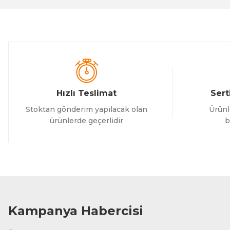
Ürün bilgilerinde hatalar bulunuyor.
Ürün fiyatı diğer sitelerden daha pahalı.
Bu ürüne benzer farklı alternatifler olmalı.
Hızlı Teslimat
Sert
Stoktan gönderim yapılacak olan
Ürünl
ürünlerde geçerlidir
b
Kampanya Habercisi