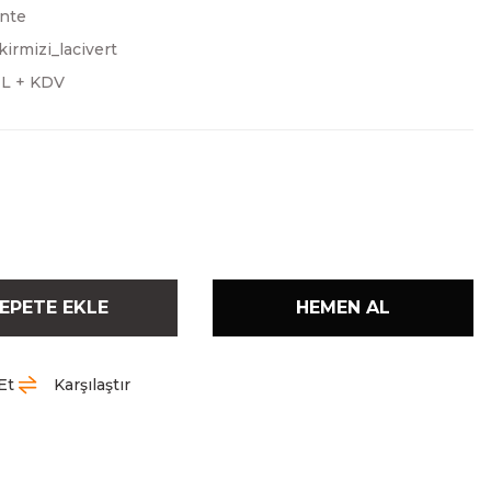
nte
irmizi_lacivert
TL + KDV
EPETE EKLE
HEMEN AL
Et
Karşılaştır