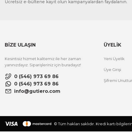
Ücretsiz e-bültene kayıt olun kampanyalardan faydalanın.
BİZE ULAŞIN
ÜYELİK
Kesintisiz hizmet kalitemiz ile her zaman
Yeni Üyelik
yanınızdayız. Siparişleriniz için buradayız!
Üye Girişi
0 (546) 973 69 86
Şifremi Unutt
0 (546) 973 69 86
info@gutiero.com
© Tüm hakları saklıdır. Kredi kartı bilgiler