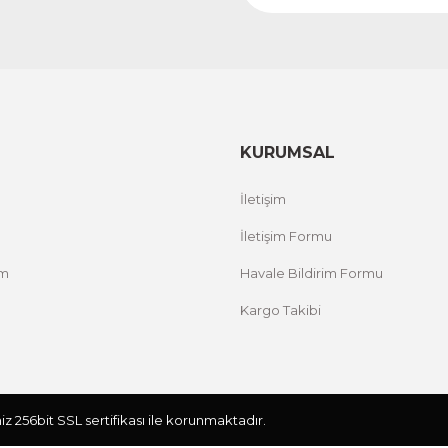
KURUMSAL
İletişim
İletişim Formu
um
Havale Bildirim Formu
Kargo Takibi
iniz 256bit SSL sertifikası ile korunmaktadır.