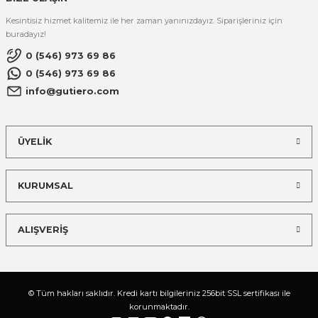
Kesintisiz hizmet kalitemiz ile her zaman yanınızdayız. Siparişleriniz için
buradayız!
0 (546) 973 69 86
0 (546) 973 69 86
info@gutiero.com
ÜYELİK
KURUMSAL
ALIŞVERİŞ
© Tüm hakları saklıdır. Kredi kartı bilgileriniz 256bit SSL sertifikası ile
korunmaktadır.