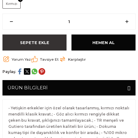
Kırmızı
SEPETE EKLE
HEMEN AL
Yorum Yaz
Tavsiye Et
Karşılaştır
Paylaş:
ÜRÜN BİLGİLERİ
- Yetişkin erkekler için özel olarak tasarlanmış, kırmızı noktalı
mendilli klasik kravat.; - Göz alıcı kırmızı rengiyle dikkat
çeken bu kravat, şıklığınızı tamamlayacak.; - TR menşeli ve
Gutiero tarafından üretilen kaliteli bir ürün.; - Dokuma
kumaş tipi ile dayanıklılık ve konfor bir arada.; - %100 mikro