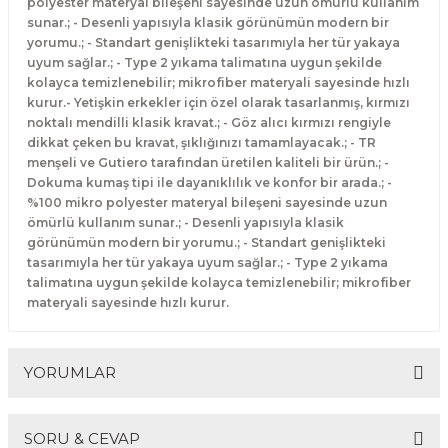
polyester materyal bileşeni sayesinde uzun ömürlü kullanım
sunar.; - Desenli yapısıyla klasik görünümün modern bir
yorumu.; - Standart genişlikteki tasarımıyla her tür yakaya
uyum sağlar.; - Type 2 yıkama talimatına uygun şekilde
kolayca temizlenebilir; mikrofiber materyali sayesinde hızlı
kurur.- Yetişkin erkekler için özel olarak tasarlanmış, kırmızı
noktalı mendilli klasik kravat.; - Göz alıcı kırmızı rengiyle
dikkat çeken bu kravat, şıklığınızı tamamlayacak.; - TR
menşeli ve Gutiero tarafından üretilen kaliteli bir ürün.; -
Dokuma kumaş tipi ile dayanıklılık ve konfor bir arada.; -
%100 mikro polyester materyal bileşeni sayesinde uzun
ömürlü kullanım sunar.; - Desenli yapısıyla klasik
görünümün modern bir yorumu.; - Standart genişlikteki
tasarımıyla her tür yakaya uyum sağlar.; - Type 2 yıkama
talimatına uygun şekilde kolayca temizlenebilir; mikrofiber
materyali sayesinde hızlı kurur.
YORUMLAR
SORU & CEVAP