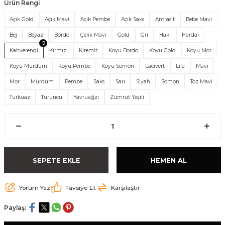
Ürün Rengi
Açık Gold
Açık Mavi
Açık Pembe
Açık Saks
Antrasit
Bebe Mavi
Bej
Beyaz
Bordo
Çelik Mavi
Gold
Gri
Haki
Hardal
Kahverengi
Kırmızı
Kiremit
Koyu Bordo
Koyu Gold
Koyu Mor
Koyu Mürdüm
Koyu Pembe
Koyu Somon
Lacivert
Lila
Mavi
Mor
Mürdüm
Pembe
Saks
Sarı
Siyah
Somon
Toz Mavi
Turkuaz
Turuncu
Yavruağzı
Zümrüt Yeşili
SEPETE EKLE
HEMEN AL
Yorum Yaz
Tavsiye Et
Karşılaştır
Paylaş: