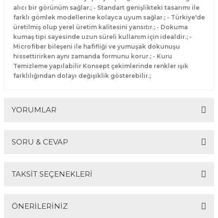
alıcı bir görünüm sağlar.; - Standart genişlikteki tasarımı ile
farklı gömlek modellerine kolayca uyum sağlar.; - Türkiye'de
üretilmiş olup yerel üretim kalitesini yansıtır.; - Dokuma
kumaş tipi sayesinde uzun süreli kullanım için idealdir.; -
Microfiber bileşeni ile hafifliği ve yumuşak dokunuşu
hissettirirken aynı zamanda formunu korur.; - Kuru
Temizleme yapılabilir Konsept çekimlerinde renkler ışık
farklılığından dolayı değişiklik gösterebilir.;
YORUMLAR
SORU & CEVAP
Bu ürüne ilk yorumu siz yapın!
TAKSİT SEÇENEKLERİ
Yorum Yaz
Ürün hakkında henüz soru sorulmamış.
ÖNERİLERİNİZ