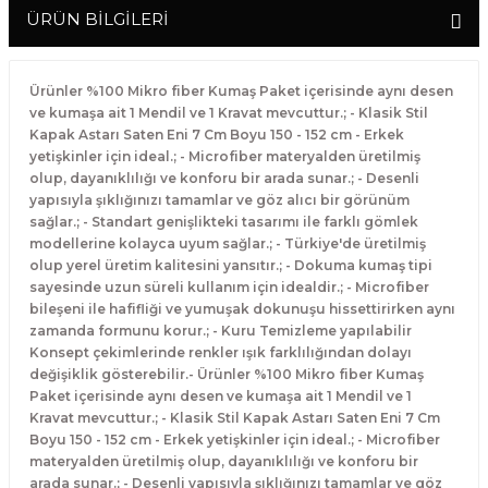
ÜRÜN BİLGİLERİ
Ürünler %100 Mikro fiber Kumaş Paket içerisinde aynı desen
ve kumaşa ait 1 Mendil ve 1 Kravat mevcuttur.; - Klasik Stil
Kapak Astarı Saten Eni 7 Cm Boyu 150 - 152 cm - Erkek
yetişkinler için ideal.; - Microfiber materyalden üretilmiş
olup, dayanıklılığı ve konforu bir arada sunar.; - Desenli
yapısıyla şıklığınızı tamamlar ve göz alıcı bir görünüm
sağlar.; - Standart genişlikteki tasarımı ile farklı gömlek
modellerine kolayca uyum sağlar.; - Türkiye'de üretilmiş
olup yerel üretim kalitesini yansıtır.; - Dokuma kumaş tipi
sayesinde uzun süreli kullanım için idealdir.; - Microfiber
bileşeni ile hafifliği ve yumuşak dokunuşu hissettirirken aynı
zamanda formunu korur.; - Kuru Temizleme yapılabilir
Konsept çekimlerinde renkler ışık farklılığından dolayı
değişiklik gösterebilir.- Ürünler %100 Mikro fiber Kumaş
Paket içerisinde aynı desen ve kumaşa ait 1 Mendil ve 1
Kravat mevcuttur.; - Klasik Stil Kapak Astarı Saten Eni 7 Cm
Boyu 150 - 152 cm - Erkek yetişkinler için ideal.; - Microfiber
materyalden üretilmiş olup, dayanıklılığı ve konforu bir
arada sunar.; - Desenli yapısıyla şıklığınızı tamamlar ve göz