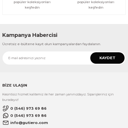
popüler koleksiyonları
popüler koleksiyonları
keşfedin
keşfedin
Kampanya Habercisi
Ücretsiz e-bültene kayıt olun kampanyalardan faydalanın.
KAYDET
BİZE ULAŞIN
Kesintisiz hizmet kalitemiz ile her zaman yanınızdayız. Siparişleriniz için
buradayız!
0 (546) 973 69 86
0 (546) 973 69 86
info@gutiero.com