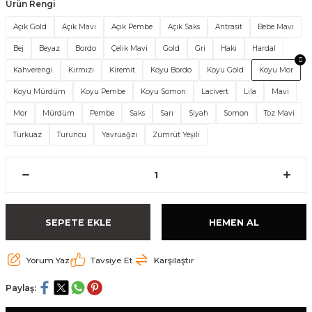
Ürün Rengi
Açık Gold
Açık Mavi
Açık Pembe
Açık Saks
Antrasit
Bebe Mavi
Bej
Beyaz
Bordo
Çelik Mavi
Gold
Gri
Haki
Hardal
Kahverengi
Kırmızı
Kiremit
Koyu Bordo
Koyu Gold
Koyu Mor
Koyu Mürdüm
Koyu Pembe
Koyu Somon
Lacivert
Lila
Mavi
Mor
Mürdüm
Pembe
Saks
Sarı
Siyah
Somon
Toz Mavi
Turkuaz
Turuncu
Yavruağzı
Zümrüt Yeşili
SEPETE EKLE
HEMEN AL
Yorum Yaz
Tavsiye Et
Karşılaştır
Paylaş: