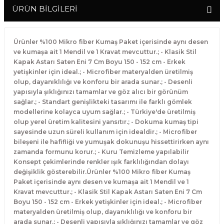
ÜRÜN BİLGİLERİ
Ürünler %100 Mikro fiber Kumaş Paket içerisinde aynı desen
ve kumaşa ait 1 Mendil ve 1 Kravat mevcuttur.; - Klasik Stil
Kapak Astarı Saten Eni 7 Cm Boyu 150 - 152 cm - Erkek
yetişkinler için ideal.; - Microfiber materyalden üretilmiş
olup, dayanıklılığı ve konforu bir arada sunar.; - Desenli
yapısıyla şıklığınızı tamamlar ve göz alıcı bir görünüm
sağlar.; - Standart genişlikteki tasarımı ile farklı gömlek
modellerine kolayca uyum sağlar.; - Türkiye'de üretilmiş
olup yerel üretim kalitesini yansıtır.; - Dokuma kumaş tipi
sayesinde uzun süreli kullanım için idealdir.; - Microfiber
bileşeni ile hafifliği ve yumuşak dokunuşu hissettirirken aynı
zamanda formunu korur.; - Kuru Temizleme yapılabilir
Konsept çekimlerinde renkler ışık farklılığından dolayı
değişiklik gösterebilir.Ürünler %100 Mikro fiber Kumaş
Paket içerisinde aynı desen ve kumaşa ait 1 Mendil ve 1
Kravat mevcuttur.; - Klasik Stil Kapak Astarı Saten Eni 7 Cm
Boyu 150 - 152 cm - Erkek yetişkinler için ideal.; - Microfiber
materyalden üretilmiş olup, dayanıklılığı ve konforu bir
arada sunar.; - Desenli yapısıyla şıklığınızı tamamlar ve göz