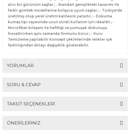
alıcı bir görünüm sağlar.; - Standart genişlikteki tasarımı ile
farklı gömlek modellerine kolayca uyum sağlar.; - Türkiye'de
üretilmiş olup yerel üretim kalitesini yansıtır.; - Dokuma
kumaş tipi sayesinde uzun süreli kullanım için idealdir.; -
Microfiber bileşeni ile hafifliği ve yumuşak dokunuşu
hissettirirken aynı zamanda formunu korur.; - Kuru
Temizleme yapılabilir Konsept çekimlerinde renkler ışık
farklılığından dolayı değişiklik gösterebilir.
YORUMLAR
SORU & CEVAP
Bu ürüne ilk yorumu siz yapın!
TAKSİT SEÇENEKLERİ
Yorum Yaz
Ürün hakkında henüz soru sorulmamış.
ÖNERİLERİNİZ