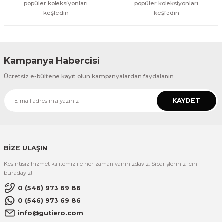
popüler koleksiyonları
popüler koleksiyonları
keşfedin
keşfedin
Kampanya Habercisi
Ücretsiz e-bültene kayıt olun kampanyalardan faydalanın.
KAYDET
BİZE ULAŞIN
Kesintisiz hizmet kalitemiz ile her zaman yanınızdayız. Siparişleriniz için
buradayız!
0 (546) 973 69 86
0 (546) 973 69 86
info@gutiero.com