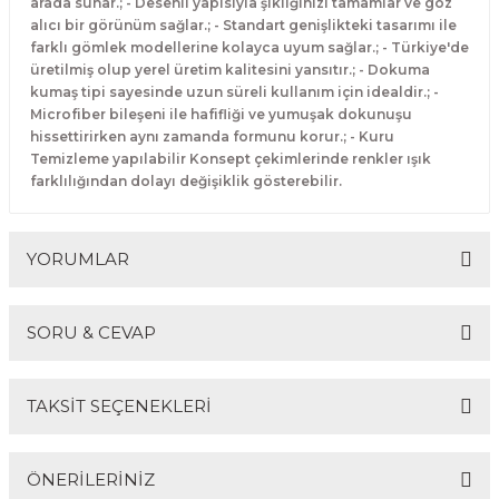
arada sunar.; - Desenli yapısıyla şıklığınızı tamamlar ve göz
alıcı bir görünüm sağlar.; - Standart genişlikteki tasarımı ile
farklı gömlek modellerine kolayca uyum sağlar.; - Türkiye'de
üretilmiş olup yerel üretim kalitesini yansıtır.; - Dokuma
kumaş tipi sayesinde uzun süreli kullanım için idealdir.; -
Microfiber bileşeni ile hafifliği ve yumuşak dokunuşu
hissettirirken aynı zamanda formunu korur.; - Kuru
Temizleme yapılabilir Konsept çekimlerinde renkler ışık
farklılığından dolayı değişiklik gösterebilir.
YORUMLAR
SORU & CEVAP
Bu ürüne ilk yorumu siz yapın!
TAKSİT SEÇENEKLERİ
Yorum Yaz
Ürün hakkında henüz soru sorulmamış.
ÖNERİLERİNİZ