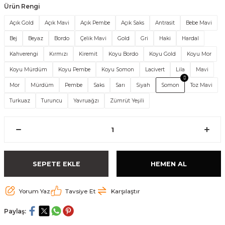
Ürün Rengi
Açık Gold
Açık Mavi
Açık Pembe
Açık Saks
Antrasit
Bebe Mavi
Bej
Beyaz
Bordo
Çelik Mavi
Gold
Gri
Haki
Hardal
Kahverengi
Kırmızı
Kiremit
Koyu Bordo
Koyu Gold
Koyu Mor
Koyu Mürdüm
Koyu Pembe
Koyu Somon
Lacivert
Lila
Mavi
Mor
Mürdüm
Pembe
Saks
Sarı
Siyah
Somon
Toz Mavi
Turkuaz
Turuncu
Yavruağzı
Zümrüt Yeşili
SEPETE EKLE
HEMEN AL
Yorum Yaz
Tavsiye Et
Karşılaştır
Paylaş: