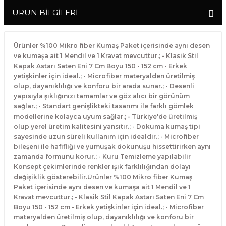
ÜRÜN BİLGİLERİ
Ürünler %100 Mikro fiber Kumaş Paket içerisinde aynı desen
ve kumaşa ait 1 Mendil ve 1 Kravat mevcuttur.; - Klasik Stil
Kapak Astarı Saten Eni 7 Cm Boyu 150 - 152 cm - Erkek
yetişkinler için ideal.; - Microfiber materyalden üretilmiş
olup, dayanıklılığı ve konforu bir arada sunar.; - Desenli
yapısıyla şıklığınızı tamamlar ve göz alıcı bir görünüm
sağlar.; - Standart genişlikteki tasarımı ile farklı gömlek
modellerine kolayca uyum sağlar.; - Türkiye'de üretilmiş
olup yerel üretim kalitesini yansıtır.; - Dokuma kumaş tipi
sayesinde uzun süreli kullanım için idealdir.; - Microfiber
bileşeni ile hafifliği ve yumuşak dokunuşu hissettirirken aynı
zamanda formunu korur.; - Kuru Temizleme yapılabilir
Konsept çekimlerinde renkler ışık farklılığından dolayı
değişiklik gösterebilir.Ürünler %100 Mikro fiber Kumaş
Paket içerisinde aynı desen ve kumaşa ait 1 Mendil ve 1
Kravat mevcuttur.; - Klasik Stil Kapak Astarı Saten Eni 7 Cm
Boyu 150 - 152 cm - Erkek yetişkinler için ideal.; - Microfiber
materyalden üretilmiş olup, dayanıklılığı ve konforu bir