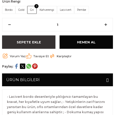
Ürün Rengi
Bordo
Gold
Gri
Kahverengi
Lacvivert
Pembe
SEPETE EKLE
HEMEN AL
Yorum Yaz
Tavsiye Et
Karşılaştır
Paylaş:
ÜRÜN BİLGİLERİ
- Lacivert bordo desenleriyle şıklığınızı tamamlayan bu
kravat, her kıyafetle uyum sağlar.; - Yetişkinlerin zarif tarzını
yansıtan bu ürün, ofis ortamlarından özel davetlere kadar
geniş kullanım alanlarına sahiptir.; - Dokuma kumaş yapısı