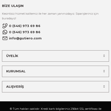
BİZE ULAŞIN
Kesintisiz hizmet kalitemiz ile her zaman yanınızdayız. Siparişleriniz için
buradayız!
0 (546) 973 69 86
0 (546) 973 69 86
info@gutiero.com
ÜYELİK
KURUMSAL
ALIŞVERİŞ
© Tüm hakları saklıdır. Kredi kartı bilgileriniz 256bit SSL sertifikası ile