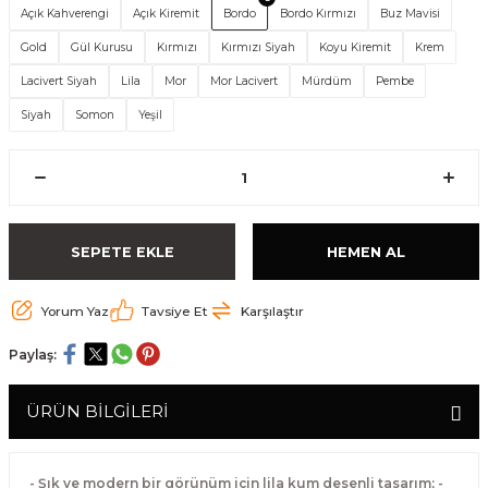
Açık Kahverengi
Açık Kiremit
Bordo
Bordo Kırmızı
Buz Mavisi
Gold
Gül Kurusu
Kırmızı
Kırmızı Siyah
Koyu Kiremit
Krem
Lacivert Siyah
Lila
Mor
Mor Lacivert
Mürdüm
Pembe
Siyah
Somon
Yeşil
SEPETE EKLE
HEMEN AL
Yorum Yaz
Tavsiye Et
Karşılaştır
Paylaş:
ÜRÜN BİLGİLERİ
- Şık ve modern bir görünüm için lila kum desenli tasarım; -