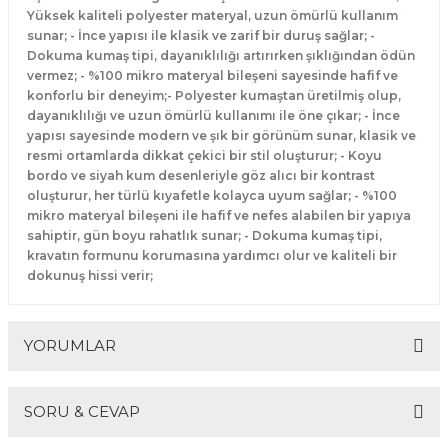
Yüksek kaliteli polyester materyal, uzun ömürlü kullanım
sunar; - İnce yapısı ile klasik ve zarif bir duruş sağlar; -
Dokuma kumaş tipi, dayanıklılığı artırırken şıklığından ödün
vermez; - %100 mikro materyal bileşeni sayesinde hafif ve
konforlu bir deneyim;- Polyester kumaştan üretilmiş olup,
dayanıklılığı ve uzun ömürlü kullanımı ile öne çıkar; - İnce
yapısı sayesinde modern ve şık bir görünüm sunar, klasik ve
resmi ortamlarda dikkat çekici bir stil oluşturur; - Koyu
bordo ve siyah kum desenleriyle göz alıcı bir kontrast
oluşturur, her türlü kıyafetle kolayca uyum sağlar; - %100
mikro materyal bileşeni ile hafif ve nefes alabilen bir yapıya
sahiptir, gün boyu rahatlık sunar; - Dokuma kumaş tipi,
kravatın formunu korumasına yardımcı olur ve kaliteli bir
dokunuş hissi verir;
YORUMLAR
SORU & CEVAP
Bu ürüne ilk yorumu siz yapın!