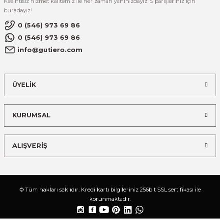
Kesintisiz hizmet kalitemiz ile her zaman yanınızdayız. Siparişleriniz için
buradayız!
0 (546) 973 69 86
0 (546) 973 69 86
info@gutiero.com
ÜYELİK
KURUMSAL
ALIŞVERİŞ
© Tüm hakları saklıdır. Kredi kartı bilgileriniz 256bit SSL sertifikası ile
korunmaktadır.