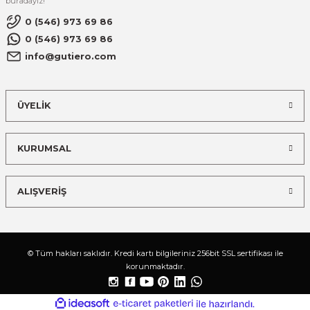
buradayız!
0 (546) 973 69 86
0 (546) 973 69 86
info@gutiero.com
ÜYELİK
KURUMSAL
ALIŞVERİŞ
© Tüm hakları saklıdır. Kredi kartı bilgileriniz 256bit SSL sertifikası ile
korunmaktadır.
ideasoft
ile
e-