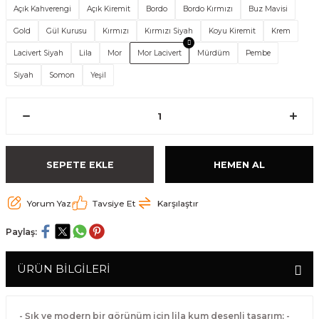
Açık Kahverengi
Açık Kiremit
Bordo
Bordo Kırmızı
Buz Mavisi
Gold
Gül Kurusu
Kırmızı
Kırmızı Siyah
Koyu Kiremit
Krem
Lacivert Siyah
Lila
Mor
Mor Lacivert
Mürdüm
Pembe
Siyah
Somon
Yeşil
SEPETE EKLE
HEMEN AL
Yorum Yaz
Tavsiye Et
Karşılaştır
Paylaş:
ÜRÜN BİLGİLERİ
- Şık ve modern bir görünüm için lila kum desenli tasarım; -