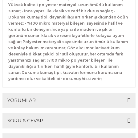
Yüksek kaliteli polyester materyal, uzun ömürlü kullanım
sunar; - İnce yapısı ile klasik ve zarif bir duruş sağlar; -
Dokuma kumaş tipi, dayanıklılığı artırırken şıklığından ödün
vermez; - %100 mikro materyal bileşeni sayesinde hafif ve
konforlu bir deneyim;İnce yapısı ile modern ve şık bir
görünüm sunar, klasik ve resmi kıyafetlerle kolayca uyum
sağlar; Polyester materyali sayesinde uzun ömürlü kullanım
ve kolay bakım imkanı sunar; Göz alıcı mor lacivert kum
deseniyle dikkat çekici bir stil oluşturur, her ortamda fark
yaratmanızı sağlar; %100 mikro polyester bileşeni ile
dayanıklılığı artırırken, hafifliğiyle konforlu bir kullanım
sunar; Dokuma kumaş tipi, kravatın formunu korumasına
yardımcı olur ve kaliteli bir dokunuş hissi verir;
YORUMLAR
SORU & CEVAP
Bu ürüne ilk yorumu siz yapın!