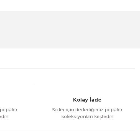
lanarak tarafımıza iletebilirsiniz.
Kolay İade
 popüler
Sizler için derlediğimiz popüler
edin
koleksiyonları keşfedin