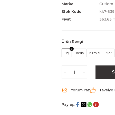
Marka
Gutiero
Stok Kodu
kk7-639
Fiyat
363,63 
Ürün Rengi
Bej
Bordo
Kırmızı
Mor
S
Yorum Yaz
Tavsiye 
Paylaş: