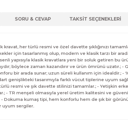
SORU & CEVAP
TAKSİT SEÇENEKLERİ
ik kravat, her türlü resmi ve özel davette şıklığınızı tamaml
erkekler için tasarlanmış olup, modern ve klasik tarzı bir ar
li yapısıyla klasik kravatlara yeni bir soluk getiren bu ürün
ır; böylece zaman kazandırır ve ürün ömrünü uzatır.; - Guti
onforu bir arada sunar; uzun süreli kullanım için idealdir.; 
rt genişlikteki tasarımıyla farklı vücut tiplerine uyum sağla
ürlü resmi ve şık davette stilinizi tamamlar.; - Yetişkin erke
r.; - TR menşeli olmasıyla yerel üretim kalitesini ve güveni
r.; - Dokuma kumaş tipi, hem konforlu hem de şık bir görünüm
r uyum sergiler.