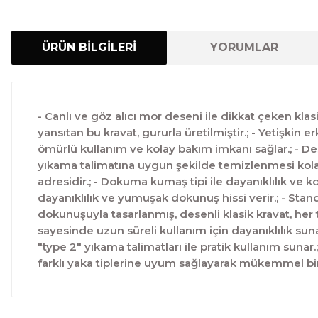
ÜRÜN BİLGİLERİ
YORUMLAR
- Canlı ve göz alıcı mor deseni ile dikkat çeken klas
yansıtan bu kravat, gururla üretilmiştir.; - Yetişkin 
ömürlü kullanım ve kolay bakım imkanı sağlar.; - Desen
yıkama talimatına uygun şekilde temizlenmesi kolayd
adresidir.; - Dokuma kumaş tipi ile dayanıklılık ve k
dayanıklılık ve yumuşak dokunuş hissi verir.; - Standa
dokunuşuyla tasarlanmış, desenli klasik kravat, her t
sayesinde uzun süreli kullanım için dayanıklılık suna
"type 2" yıkama talimatları ile pratik kullanım suna
farklı yaka tiplerine uyum sağlayarak mükemmel bi