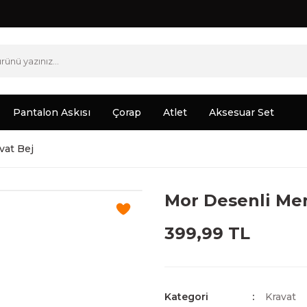
Pantalon Askısı
Çorap
Atlet
Aksesuar Set
vat Bej
Mor Desenli Mend
399,99 TL
Kategori
Kravat