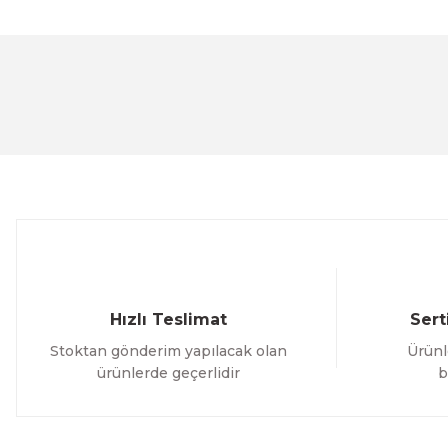
Bu ürünün fiyat bilgisi, resim, ürün açıklamalarında ve 
Görüş ve önerileriniz için teşekkür ederiz.
Ürün resmi kalitesiz, bozuk veya görüntülenemiyor.
Ürün açıklamasında eksik bilgiler bulunuyor.
Ürün bilgilerinde hatalar bulunuyor.
Ürün fiyatı diğer sitelerden daha pahalı.
Bu ürüne benzer farklı alternatifler olmalı.
Hızlı Teslimat
Sert
Stoktan gönderim yapılacak olan
Ürünl
ürünlerde geçerlidir
b