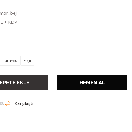
mor_bej
TL + KDV
Turuncu
Yeşil
EPETE EKLE
HEMEN AL
Et
Karşılaştır